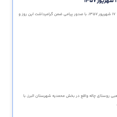
ارسلان قاسمی فرماندار شهرستان البرز به مناسبت فرا رسیدن سالگرد قیام خونین ۱۷ شهریور ۱۳۵۷، با صدور پیامی ضمن گرامیداشت این روز و
به ۱۲ شهریور ماه، مراسم کلنگ زنی احداث مخزن بتنی ۲۰۰ مترمکعبی روستای چاله واقع در بخش محمدیه شهرستان البرز، با