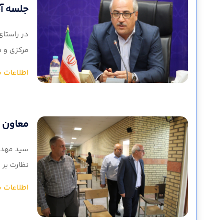
جلسه آم
در راستای
مرکزی و م
اطلاعات ب
معاون فر
سید مهدی 
نظارت بر 
اطلاعات ب