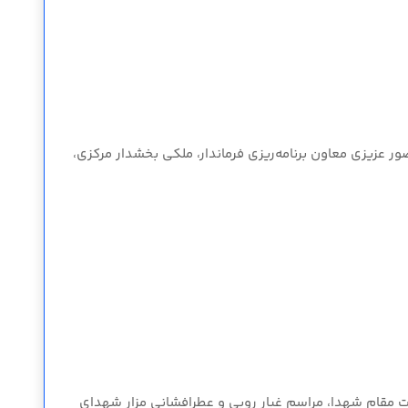
ور عزیزی معاون برنامه‌ریزی فرماندار، ملکی بخشدار مرکزی،
ن ۱۷ شهریور ۱۳۵۷ و در راستای گرامیداشت مقام شهدا، مراسم غبار روبی و عطرافشانی مزار شهدای