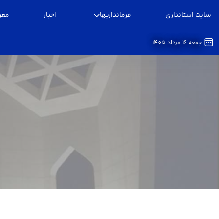
سایت استانداری
فرمانداریها
اخبار
معر
جمعه 16 مرداد 1405
اخبار - فرمانداری البرز