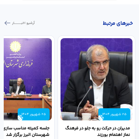
خبر‌های مرتبط
آرشیو اخبـــــــــــار
25 شهریور 1404
25 شهریور 1404
مدیران در حرکت رو به جلو در فرهنگ
جلسه کمیته مناسب سازی مع
نماز اهتمام بورزند
شهرستان البرز برگزار شد