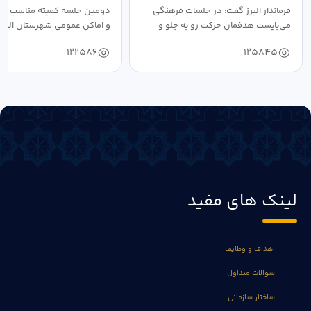
فرماندار البرز گفت: در جلسات فرهنگی
دومین جلسه کمیته مناسب ساز
می‌بایست هدفمان حرکت رو به جلو و
و اماکن عمومی شهرستان البرز
دستیابی...
۱۴۰۴ به...
122586
125845
لینک های مفید
اهداف و وظایف
سوالات متداول
ساختار سازمانی