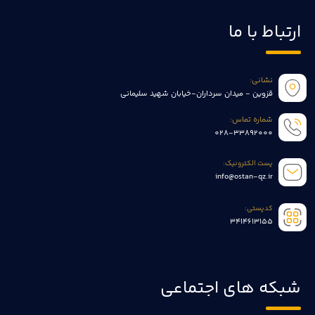
ارتباط با ما
نشانی:
قزوین - میدان سرداران-خیابان شهید سلیمانی
شماره تماس:
028-33892000
پست الکترونیک:
info@ostan-qz.ir
کدپستی:
3414613155
شبکه های اجتماعی