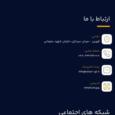
ارتباط با ما
نشانی:
قزوین - میدان سرداران-خیابان شهید سلیمانی
شماره تماس:
028-33892000
پست الکترونیک:
info@ostan-qz.ir
کدپستی:
3414613155
شبکه های اجتماعی