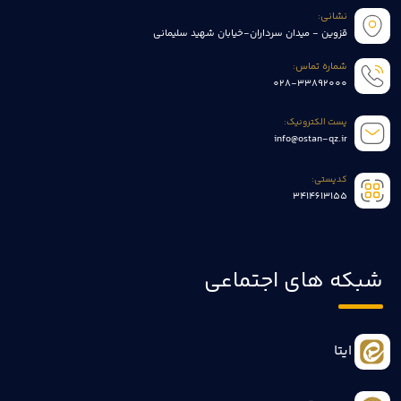
نشانی:
قزوین - میدان سرداران-خیابان شهید سلیمانی
شماره تماس:
028-33892000
پست الکترونیک:
info@ostan-qz.ir
کدپستی:
3414613155
شبکه های اجتماعی
ایتا