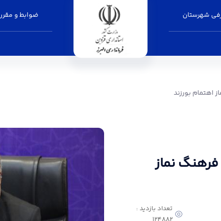
فی شهرستان
ضوابط و مقرر
زند - فرمانداری البرز
ز اهتمام بورزند
 فرهنگ نماز
تعداد بازدید :
124882