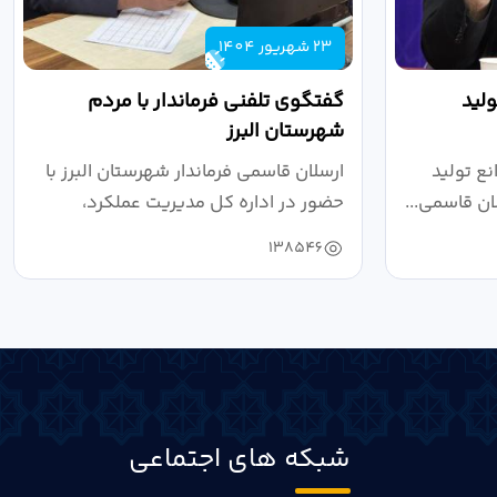
23 شهریور 1404
لید
گفتگوی تلفنی فرماندار با مردم
شهرستان البرز
ع تولید
ارسلان قاسمی فرماندار شهرستان البرز با
ان قاسمی...
حضور در اداره کل مدیریت عملکرد،
بازرسی...
138546
شبکه های اجتماعی