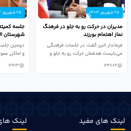
25 شهریور 1404
25 شهریور 1404
مدیران در حرکت رو به جلو در فرهنگ
جلسه کمیته
نماز اهتمام بورزند
شهرستان الب
فرماندار البرز گفت: در جلسات فرهنگی
دومین جلسه 
می‌بایست هدفمان حرکت رو به جلو و
و اماکن عمو
دستیابی...
۱۴۰۴ به...
121613
124882
لینک های مفید
لینک های