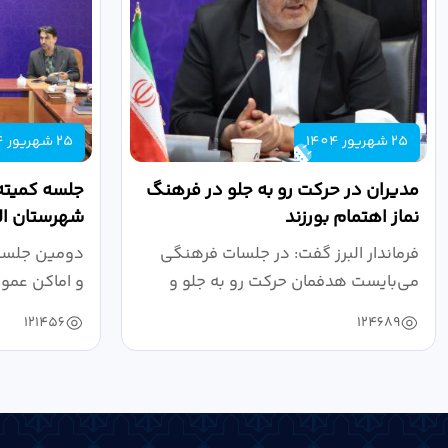
25 شهریور 1404
25 شهریور 1404
مدیران در حرکت رو به جلو در فرهنگ
جلسه کمیته
نماز اهتمام بورزند
شهرستان الب
فرماندار البرز گفت: در جلسات فرهنگی
دومین جلسه 
می‌بایست هدفمان حرکت رو به جلو و
و اماکن عمو
دستیابی...
۱۴۰۴ به...
121456
124689