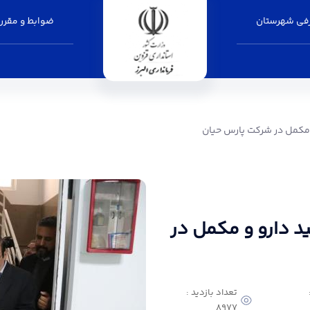
فی شهرستان
ضوابط و مقرر
کت پارس حیان - فرمانداری البرز
و مکمل در شرکت پارس حیان
ید دارو و مکمل در
تعداد بازدید :
8977