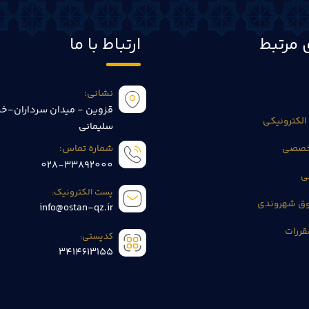
 مرتبط
ارتباط با ما
نشانی:
قزوین - میدان سرداران-خی
الکترونیکی
سلیمانی
تخصصی
شماره تماس:
028-33892000
ی
پست الکترونیک:
وق شهروندی
info@ostan-qz.ir
قررات
کدپستی:
3414613155