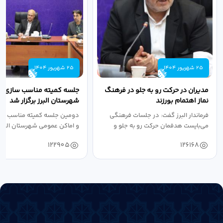
25 شهریور 1404
25 شهریور 1404
مدیران در حرکت رو به جلو در فرهنگ
جلسه کمیته مناسب سازی مع
نماز اهتمام بورزند
شهرستان البرز برگزار شد
فرماندار البرز گفت: در جلسات فرهنگی
دومین جلسه کمیته مناسب ساز
می‌بایست هدفمان حرکت رو به جلو و
و اماکن عمومی شهرستان البرز
دستیابی...
۱۴۰۴ به...
122905
126168