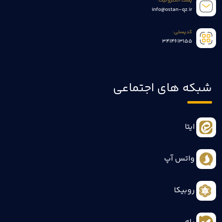
پست الکترونیک:
info@ostan-qz.ir
کدپستی:
3414613155
شبکه های اجتماعی
ایتا
واتس آپ
روبیکا