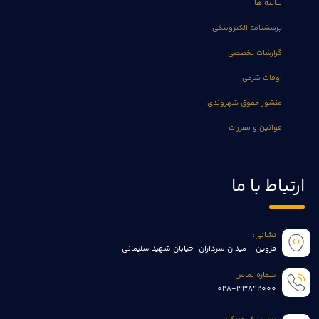
بیانیه ها
پرسشنامه الکترونیکی
گزارشات تخصصی
اوقات شرعی
منشور حقوق شهروندی
قوانین و مقررات
ارتباط با ما
نشانی:
قزوین - میدان سرداران-خیابان شهید سلیمانی
شماره تماس:
028-33892000