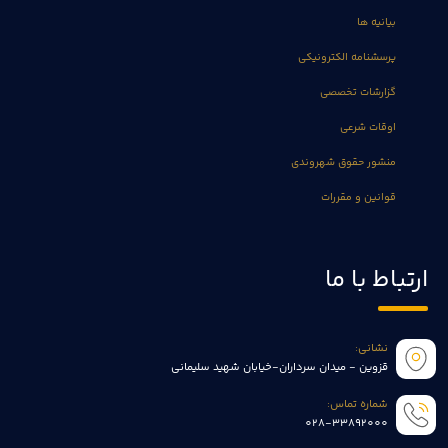
بیانیه ها
پرسشنامه الکترونیکی
گزارشات تخصصی
اوقات شرعی
منشور حقوق شهروندی
قوانین و مقررات
ارتباط با ما
نشانی:
قزوین - میدان سرداران-خیابان شهید سلیمانی
شماره تماس:
028-33892000