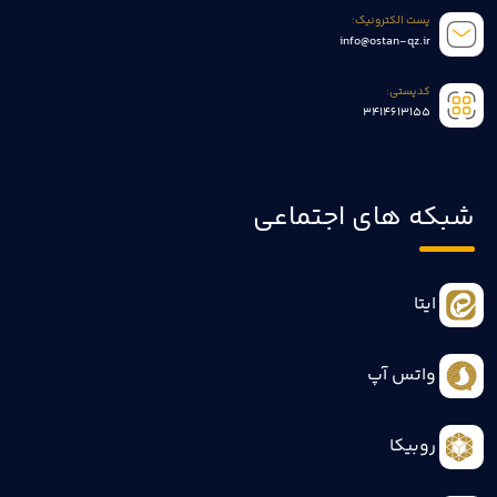
پست الکترونیک:
info@ostan-qz.ir
کدپستی:
3414613155
شبکه های اجتماعی
ایتا
واتس آپ
روبیکا