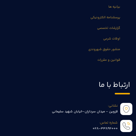
بیانیه ها
پرسشنامه الکترونیکی
گزارشات تخصصی
اوقات شرعی
منشور حقوق شهروندی
قوانین و مقررات
ارتباط با ما
نشانی:
قزوین - میدان سرداران-خیابان شهید سلیمانی
شماره تماس:
028-33892000