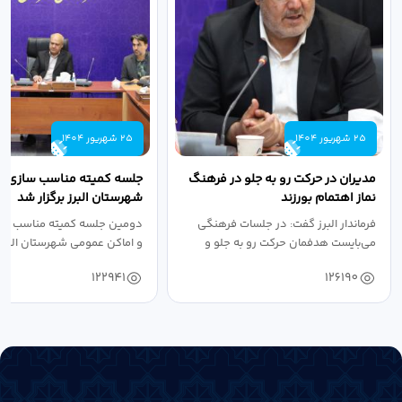
25 شهریور 1404
25 شهریور 1404
مدیران در حرکت رو به جلو در فرهنگ
جلسه کمیته مناسب سازی مع
نماز اهتمام بورزند
شهرستان البرز برگزار شد
فرماندار البرز گفت: در جلسات فرهنگی
دومین جلسه کمیته مناسب ساز
می‌بایست هدفمان حرکت رو به جلو و
و اماکن عمومی شهرستان البرز
دستیابی...
۱۴۰۴ به...
122941
126190