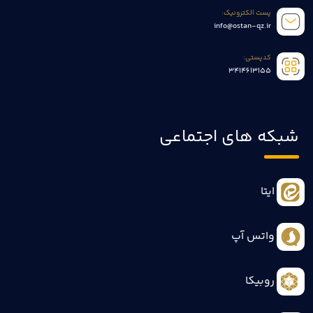
پست الکترونیک:
info@ostan-qz.ir
کدپستی:
3414613155
شبکه های اجتماعی
ایتا
واتس آپ
روبیکا