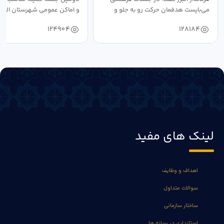
می‌بایست هدفمان حرکت رو به جلو و
و اماکن عمومی شهرستان البرز
دستیابی...
۱۴۰۴ به...
124904
128184
لینک های مفید
اهداف و وظایف
سوالات متداول
ساختار سازمانی
استانداری در رسانه ها