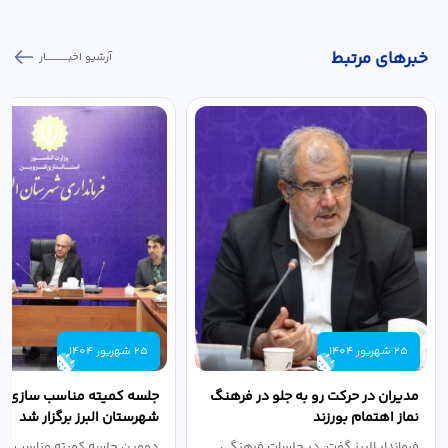
خبر‌های مرتبط
آرشیو اخبـــــــــــار
25 شهریور 1404
25 شهریور 1404
مدیران در حرکت رو به جلو در فرهنگ
جلسه کمیته مناسب سازی مع
نماز اهتمام بورزند
شهرستان البرز برگزار شد
فرماندار البرز گفت: در جلسات فرهنگی
دومین جلسه کمیته مناسب ساز