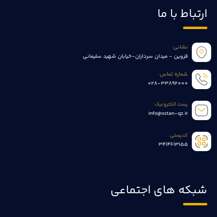
ارتباط با ما
نشانی:
قزوین - میدان سرداران-خیابان شهید سلیمانی
شماره تماس:
028-33892000
پست الکترونیک:
info@ostan-qz.ir
کدپستی:
3414613155
شبکه های اجتماعی