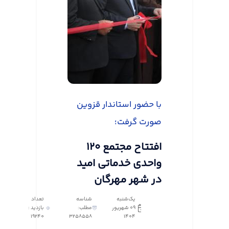
با حضور استاندار قزوین
صورت گرفت؛
افتتاح مجتمع ۱۲۰
واحدی خدماتی امید
در شهر مهرگان
یک‌شنبه
شناسه
تعداد
09 شهریور
مطلب:
بازدید :
19240
3258558
1404