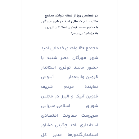
در هفتمین روز از هفته دولت، مجتمع
۱۲۰ واحدی خدماتی امید در شهر مهرگان
با حضور محمد نوذری استاندار قزوین،
به بهره‌برداری رسید.
مجتمع ۱۲۰ واحدی خدماتی امید
شهر مهرگان عصر شنبه با
حضور محمد نوذری استاندار
قزوین،ولایتمدار آبنوش
نماینده مردم شریف
قزوین،آبیک و البرز در مجلس
شورای اسلامی،میرزایی
سرپرست معاونت اقتصادی
استانداری ،احد چگینی مشاور
استاندار،گلدوزها مدیر کل