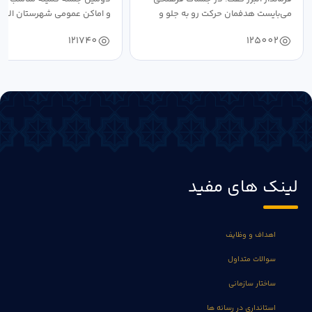
می‌بایست هدفمان حرکت رو به جلو و
و اماکن عمومی شهرستان البرز
دستیابی...
۱۴۰۴ به...
121740
125002
لینک های مفید
اهداف و وظایف
سوالات متداول
ساختار سازمانی
استانداری در رسانه ها