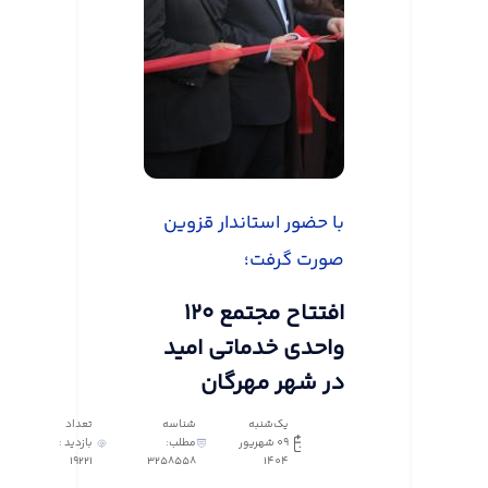
با حضور استاندار قزوین
صورت گرفت؛
افتتاح مجتمع ۱۲۰
واحدی خدماتی امید
در شهر مهرگان
یک‌شنبه
شناسه
تعداد
09 شهریور
مطلب:
بازدید :
19221
3258558
1404