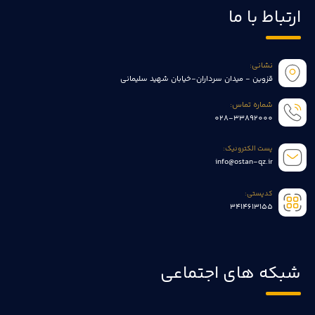
ارتباط با ما
نشانی:
قزوین - میدان سرداران-خیابان شهید سلیمانی
شماره تماس:
028-33892000
پست الکترونیک:
info@ostan-qz.ir
کدپستی:
3414613155
شبکه های اجتماعی