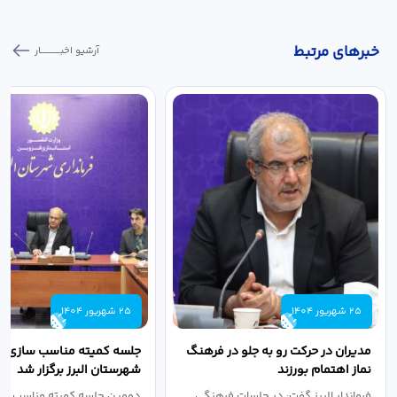
خبر‌های مرتبط
آرشیو اخبـــــــــــار
25 شهریور 1404
25 شهریور 1404
مدیران در حرکت رو به جلو در فرهنگ
جلسه کمیته مناسب سازی مع
نماز اهتمام بورزند
شهرستان البرز برگزار شد
فرماندار البرز گفت: در جلسات فرهنگی
دومین جلسه کمیته مناسب ساز