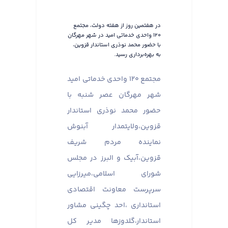
در هفتمین روز از هفته دولت، مجتمع
۱۲۰ واحدی خدماتی امید در شهر مهرگان
با حضور محمد نوذری استاندار قزوین،
به بهره‌برداری رسید.
مجتمع ۱۲۰ واحدی خدماتی امید
شهر مهرگان عصر شنبه با
حضور محمد نوذری استاندار
قزوین،ولایتمدار آبنوش
نماینده مردم شریف
قزوین،آبیک و البرز در مجلس
شورای اسلامی،میرزایی
سرپرست معاونت اقتصادی
استانداری ،احد چگینی مشاور
استاندار،گلدوزها مدیر کل