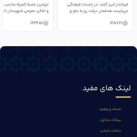
فرماندار البرز گفت: در جلسات فرهنگی
دومین جلسه کمیته مناسب ساز
می‌بایست هدفمان حرکت رو به جلو و
و اماکن عمومی شهرستان البرز
دستیابی...
۱۴۰۴ به...
122451
125721
لینک های مفید
اهداف و وظایف
سوالات متداول
ساختار سازمانی