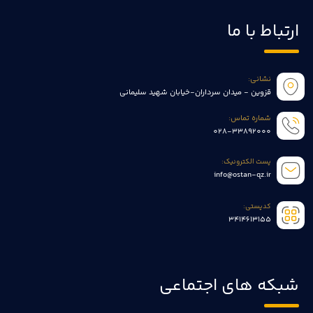
ارتباط با ما
نشانی:
قزوین - میدان سرداران-خیابان شهید سلیمانی
شماره تماس:
028-33892000
پست الکترونیک:
info@ostan-qz.ir
کدپستی:
3414613155
شبکه های اجتماعی