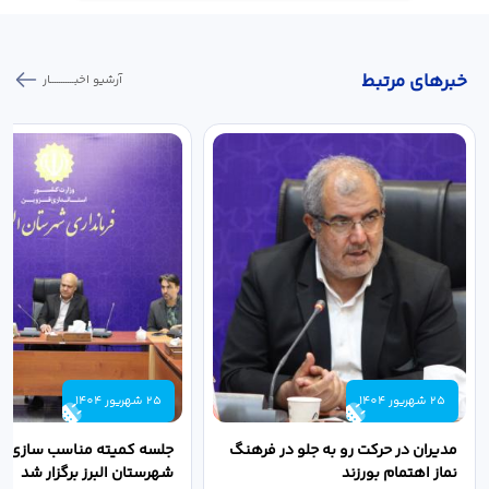
خبر‌های مرتبط
آرشیو اخبـــــــــــار
25 شهریور 1404
25 شهریور 1404
مدیران در حرکت رو به جلو در فرهنگ
جلسه کمیته مناسب سازی مع
نماز اهتمام بورزند
شهرستان البرز برگزار شد