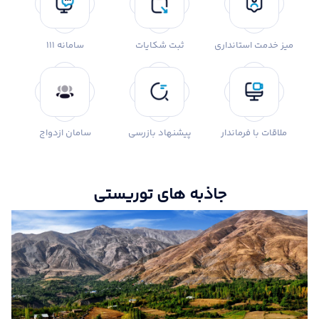
میز خدمت استانداری
ثبت شکایات
سامانه 111
ملاقات با فرماندار
پیشنهاد بازرسی
سامان ازدواج
جاذبه های توریستی