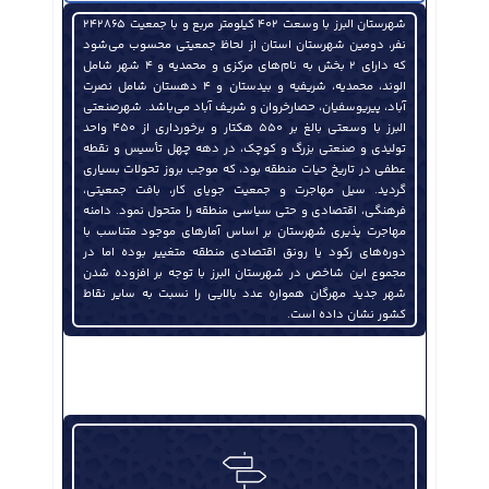
شهرستان البرز با وسعت ۴۰۲ کیلومتر مربع و با جمعیت ۲۴۲۸۶۵
نفر، دومین شهرستان استان از لحاظ جمعیتی محسوب می‌شود
که دارای ۲ بخش به نام‌های مرکزی و محمدیه و ۴ شهر شامل
الوند، محمدیه، شریفیه و بیدستان و ۴ دهستان شامل نصرت
آباد، پیریوسفیان، حصارخروان و شریف آباد می‌باشد. شهرصنعتی
البرز با وسعتی بالغ بر ۵۵۰ هکتار و برخورداری از ۴۵۰ واحد
تولیدی و صنعتی بزرگ و کوچک، در دهه چهل تأسیس و نقطه
عطفی در تاریخ حیات منطقه بود، که موجب بروز تحولات بسیاری
نشست تخصصی هیئت مدیره انجمن قطعات و مجموعه‌های خودرو استان قزوین برگزار شد
گردید. سیل مهاجرت و جمعیت جویای کار، بافت جمعیتی،
فرهنگی، اقتصادی و حتی سیاسی منطقه را متحول نمود. دامنه
مهاجرت پذیری شهرستان بر اساس آمارهای موجود متناسب با
دوره‌های رکود یا رونق اقتصادی منطقه متغییر بوده اما در
مجموع این شاخص در شهرستان البرز با توجه بر افزوده شدن
شهر جدید مهرگان همواره عدد بالایی را نسبت به سایر نقاط
کشور نشان داده است.