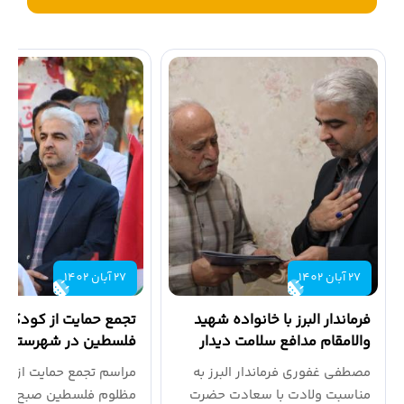
اخبار بخشداری ها
اطلاعیه ها
گالری تصاویر
27 آبان 1402
27 آبان 1402
فرماندار البرز با خانواده شهید
تجمع حمایت از کودکان
والامقام مدافع سلامت دیدار
فلسطین در شهرستان ال
کرد
برگزار شد
مصطفی غفوری فرماندار البرز به
مراسم تجمع حمایت از کو
مناسبت ولادت با سعادت حضرت
مظلوم فلسطین صبح امر