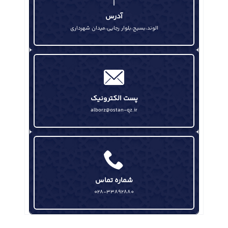
آگاهی رسانی به نسل جوان رسالت اصلی یوم الله ۱۳ آبان است
آدرس
الوند،بسیج،بلوار رجایی،میدان شهرداری
پست الکترونیک
alborz@ostan-qz.ir
شماره تماس
028-33892880