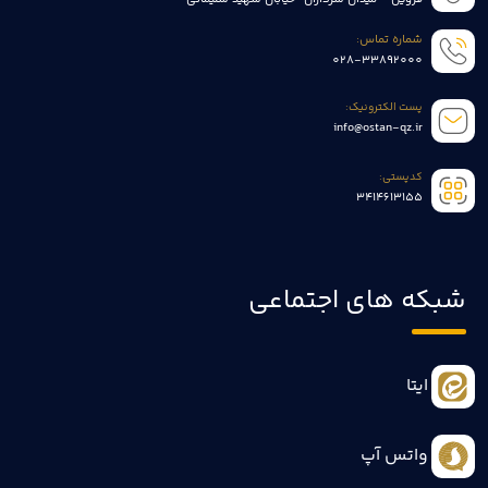
شماره تماس:
028-33892000
پست الکترونیک:
info@ostan-qz.ir
کدپستی:
3414613155
شبکه های اجتماعی
ایتا
واتس آپ