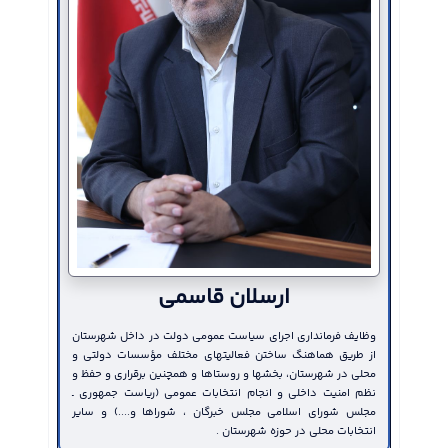
155 شعبه انتخابات در دو بخش
155 شعبه انتخابات در دو بخش
جلسه هماهنگی و برنامه
مرکزی و محمدیه تعیین گردید
مرکزی و محمدیه تعیین گردید
همایش پیاده روی خانو
شهر مهرگان برگزارشد
سومین جلسه هیئت اجرایی
سومین جلسه هیئت اجرایی
جلسه هماهنگی و برنامه ر
انتخابات شهرستان البرز به ریاست
انتخابات شهرستان البرز به ریاست
همایش پیاده روی خانواد
غفوری فرماندار و با...
غفوری فرماندار و با...
شهر مهرگان به ریاست...
2910
2827
2827
شهرستان البرز در حوزه کتاب باید ارتقا یابد
ارسلان قاسمی
وظایف فرمانداری اجرای سیاست عمومی دولت در داخل شهرستان
از طریق هماهنگ ساختن فعالیتهای مختلف مؤسسات دولتی و
محلی در شهرستان، بخشها و روستاها و همچنین برقراری و حفظ و
نظم امنیت داخلی و انجام انتخابات عمومی (ریاست جمهوری ـ
مجلس شورای اسلامی مجلس خبرگان ، شوراها و....) و سایر
انتخابات محلی در حوزه شهرستان .