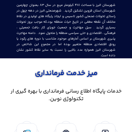
شهرستان البرز با مساحت 481 کیلومتر مربع در سال 83 بعنوان چهارمین
شهرستان استان قزوین تشکیل گردید . شهرصنعتی البرز در دهه چهل در
راستای تحولات صنعتی کشور تاسیس و ایجاد پایگاه های تولیدی در نقاط
مختلف آن نقطه عطفی در تاریخ حیات منطقه بود،که موجب بروز تحولات
بسیاری گردید . سیل مهاجرت و جمعیت جویای کار ،بافت جمعیتی ،
فرهنگی ، اقتصادی و حتی سیاسی منطقه را متحول نمود . دامنه مهاجرت
پذیری شهرستان بر اساس آمارهای موجود متناسب با دوره های رکود یا
رونق اقتصادی منطقه متغییر بوده اما در مجموع این شاخص در
شهرستان البرز همواره عدد بالایی را نسبت به سایر نقاط کشور نشان
داده است.
میز خدمت فرمانداری
خدمات پایگاه اطلاع رسانی فرمانداری با بهره گیری ار
تکنولوژی نوین.