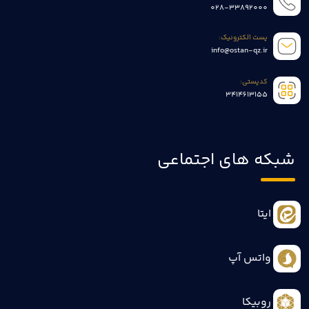
028-33892000
پست الکترونیک:
info@ostan-qz.ir
کدپستی:
3414613155
شبکه های اجتماعی
ایتا
واتس آپ
روبیکا