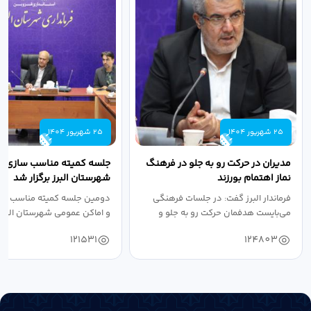
25 شهریور 1404
25 شهریور 1404
مدیران در حرکت رو به جلو در فرهنگ
جلسه کمیته مناسب سازی مع
نماز اهتمام بورزند
شهرستان البرز برگزار شد
فرماندار البرز گفت: در جلسات فرهنگی
دومین جلسه کمیته مناسب ساز
می‌بایست هدفمان حرکت رو به جلو و
و اماکن عمومی شهرستان البرز
دستیابی...
۱۴۰۴ به...
121531
124803