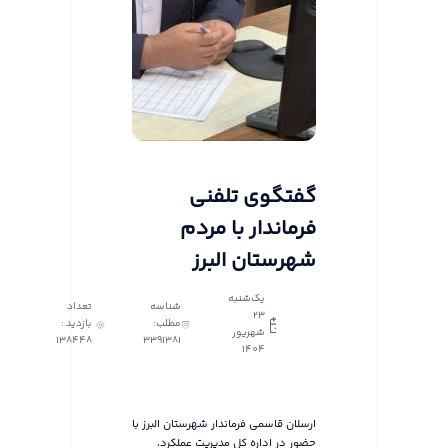
گفتگوی تلفنی
فرماندار با مردم
شهرستان البرز
یک‌شنبه
شناسه
تعداد
23
مطلب:
بازدید :
شهریور
138448
3391381
1404
ارسلان قاسمی فرماندار شهرستان البرز با
حضور در اداره کل مدیریت عملکرد،