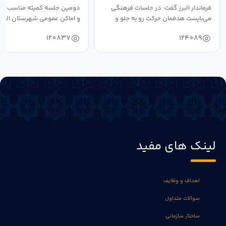
فرماندار البرز گفت: در جلسات فرهنگی
دومین جلسه کمیته مناسب ساز
می‌بایست هدفمان حرکت رو به جلو و
و اماکن عمومی شهرستان البرز
دستیابی...
۱۴۰۴ به...
120837
124089
لینک های مفید
اهداف و وظایف
سوالات متداول
ساختار سازمانی