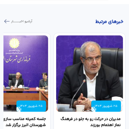
خبر‌های مرتبط
آرشیو اخبـــــــــــار
25 شهریور 1404
25 شهریور 1404
مدیران در حرکت رو به جلو در فرهنگ
جلسه کمیته مناسب سازی مع
نماز اهتمام بورزند
شهرستان البرز برگزار شد