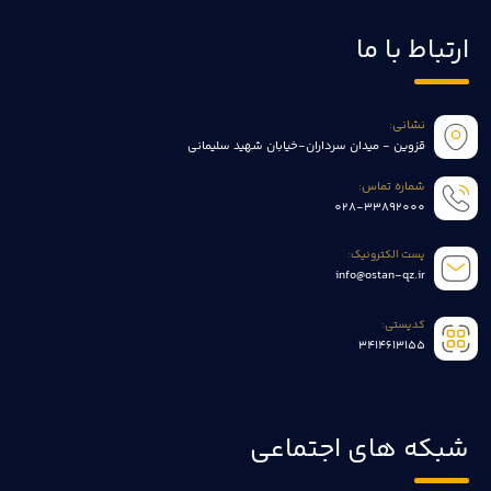
ارتباط با ما
نشانی:
قزوین - میدان سرداران-خیابان شهید سلیمانی
شماره تماس:
028-33892000
پست الکترونیک:
info@ostan-qz.ir
کدپستی:
3414613155
شبکه های اجتماعی