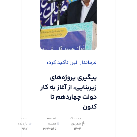
فرماندار البرز تأکید کرد:
پیگیری پروژه‌های
زیربنایی، از آغاز به کار
دولت چهاردهم تا
کنون
جمعه 07
شناسه
تعداد
شهریور
مطلب:
بازدید :
2187
3240565
1404