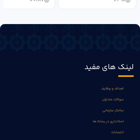
120687
123911
لینک های مفید
اهداف و وظایف
سوالات متداول
ساختار سازمانی
استانداری در رسانه ها
انتصابات