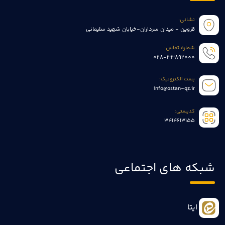
نشانی:
قزوین - میدان سرداران-خیابان شهید سلیمانی
شماره تماس:
028-33892000
پست الکترونیک:
info@ostan-qz.ir
کدپستی:
3414613155
شبکه های اجتماعی
ایتا