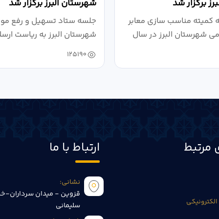
رز برگزار شد
شهرستان البرز برگزار شد
کمیته مناسب سازی معابر
جلسه ستاد تسهیل و رفع موان
می شهرستان البرز در سال
شهرستان البرز به ریاست ارسل
125190
 مرتبط
ارتباط با ما
نشانی:
قزوین - میدان سرداران-خی
الکترونیکی
سلیمانی