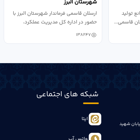
شهرستان البرز
ع تولید
ارسلان قاسمی فرماندار شهرستان البرز با
ان قاسمی...
حضور در اداره کل مدیریت عملکرد،
بازرسی...
138247
شبکه های اجتماعی
ایتا
ابان شهید
واتس آپ