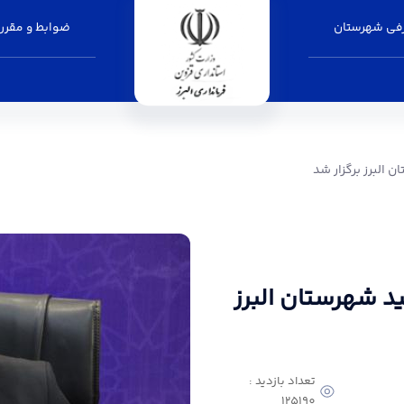
فی شهرستان
ضوابط و مقرر
ر شد - فرمانداری البرز
 البرز برگزار شد
د شهرستان البرز
تعداد بازدید :
125190