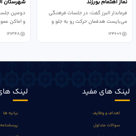
نماز اهتمام بورزند
شهرستان الب
فرماندار البرز گفت: در جلسات فرهنگی
دومین جلسه 
می‌بایست هدفمان حرکت رو به جلو و
و اماکن عمو
دستیابی...
۱۴۰۴ به...
121348
124606
لینک های مفید
لینک های
اهداف و وظایف
بیانیه ها
سوالات متداول
پرسشنامه 