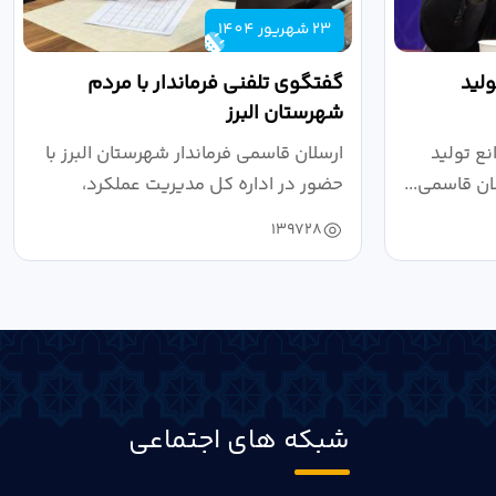
23 شهریور 1404
لید
گفتگوی تلفنی فرماندار با مردم
شهرستان البرز
ع تولید
ارسلان قاسمی فرماندار شهرستان البرز با
ان قاسمی...
حضور در اداره کل مدیریت عملکرد،
بازرسی...
139728
شبکه های اجتماعی