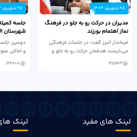
25 شهریور 1404
25 شهریور 1404
مدیران در حرکت رو به جلو در فرهنگ
جلسه کمیته
نماز اهتمام بورزند
شهرستان الب
فرماندار البرز گفت: در جلسات فرهنگی
دومین جلسه 
می‌بایست هدفمان حرکت رو به جلو و
و اماکن عمو
دستیابی...
۱۴۰۴ به...
122708
125963
لینک های مفید
لینک های