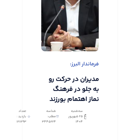
فرماندار البرز:
مدیران در حرکت رو
به جلو در فرهنگ
نماز اهتمام بورزند
سه‌شنبه
شناسه
تعداد
25 شهریور
مطلب:
بازدید :
127293
3445224
1404