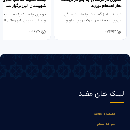
نماز اهتمام بورزند
شهرستان البرز برگزار شد
فرماندار البرز گفت: در جلسات فرهنگی
دومین جلسه کمیته مناسب ساز
می‌بایست هدفمان حرکت رو به جلو و
و اماکن عمومی شهرستان البرز
دستیابی...
۱۴۰۴ به...
123977
127293
لینک های مفید
اهداف و وظایف
سوالات متداول