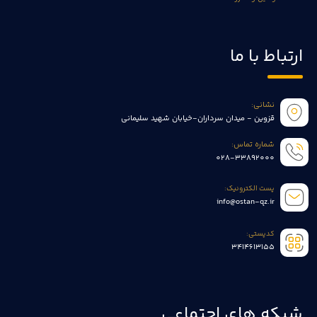
ارتباط با ما
نشانی:
قزوین - میدان سرداران-خیابان شهید سلیمانی
شماره تماس:
028-33892000
پست الکترونیک:
info@ostan-qz.ir
کدپستی:
3414613155
شبکه های اجتماعی