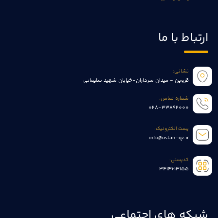
ارتباط با ما
نشانی:
قزوین - میدان سرداران-خیابان شهید سلیمانی
شماره تماس:
028-33892000
پست الکترونیک:
info@ostan-qz.ir
کدپستی:
3414613155
شبکه های اجتماعی