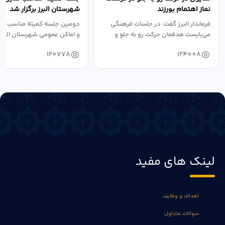
نماز اهتمام بورزند
شهرستان البرز برگزار شد
فرماندار البرز گفت: در جلسات فرهنگی
دومین جلسه کمیته مناسب ساز
می‌بایست هدفمان حرکت رو به جلو و
و اماکن عمومی شهرستان البرز
دستیابی...
۱۴۰۴ به...
120778
124008
لینک های مفید
اهداف و وظایف
سوالات متداول