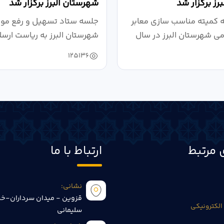
رز برگزار شد
شهرستان البرز برگزار شد
کمیته مناسب سازی معابر
جلسه ستاد تسهیل و رفع موان
می شهرستان البرز در سال
شهرستان البرز به ریاست ارسل
125136
 مرتبط
ارتباط با ما
نشانی:
قزوین - میدان سرداران-خی
الکترونیکی
سلیمانی