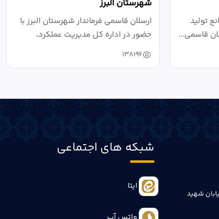
شهرستان البرز
ع تولید
ارسلان قاسمی فرماندار شهرستان البرز با
ان قاسمی...
حضور در اداره کل مدیریت عملکرد،
بازرسی...
138196
شبکه های اجتماعی
ایتا
ابان شهید
واتس آپ