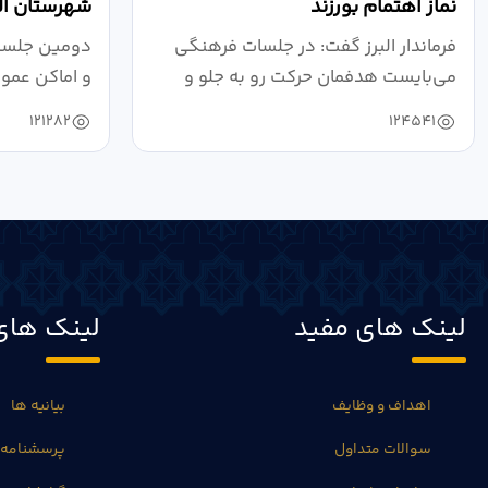
نماز اهتمام بورزند
شهرستان الب
فرماندار البرز گفت: در جلسات فرهنگی
دومین جلسه 
می‌بایست هدفمان حرکت رو به جلو و
و اماکن عمو
دستیابی...
۱۴۰۴ به...
121282
124541
لینک های مفید
لینک های
اهداف و وظایف
بیانیه ها
سوالات متداول
پرسشنامه 