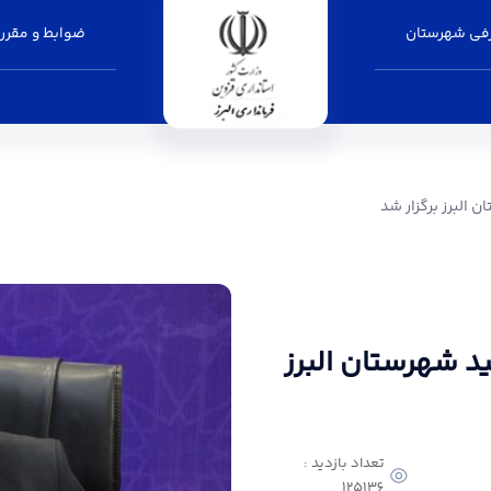
فی شهرستان
ضوابط و مقرر
ر شد - فرمانداری البرز
 البرز برگزار شد
د شهرستان البرز
تعداد بازدید :
125136