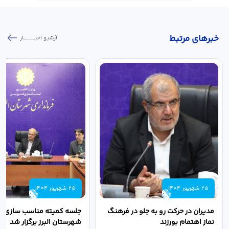
خبر‌های مرتبط
آرشیو اخبـــــــــــار
25 شهریور 1404
25 شهریور 1404
مدیران در حرکت رو به جلو در فرهنگ
جلسه کمیته مناسب سازی مع
نماز اهتمام بورزند
شهرستان البرز برگزار شد