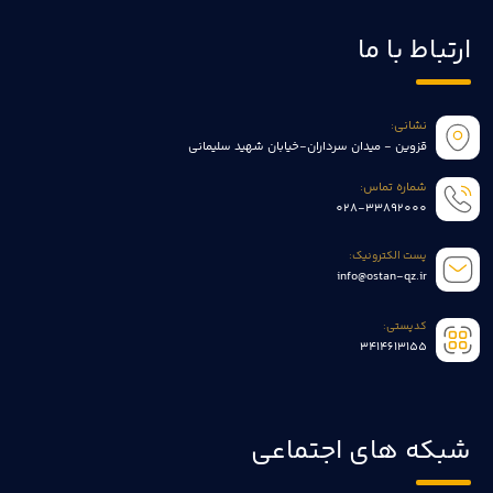
ارتباط با ما
نشانی:
قزوین - میدان سرداران-خیابان شهید سلیمانی
شماره تماس:
028-33892000
پست الکترونیک:
info@ostan-qz.ir
کدپستی:
3414613155
شبکه های اجتماعی