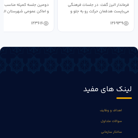
فرماندار البرز گفت: در جلسات فرهنگی
دومین جلسه کمیته مناسب ساز
می‌بایست هدفمان حرکت رو به جلو و
و اماکن عمومی شهرستان البرز
دستیابی...
۱۴۰۴ به...
123616
126939
لینک های مفید
اهداف و وظایف
سوالات متداول
ساختار سازمانی