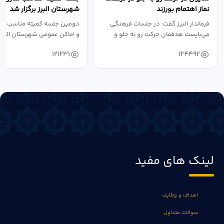
نماز اهتمام بورزند
شهرستان البرز برگزار شد
فرماندار البرز گفت: در جلسات فرهنگی
دومین جلسه کمیته مناسب ساز
می‌بایست هدفمان حرکت رو به جلو و
و اماکن عمومی شهرستان البرز
دستیابی...
۱۴۰۴ به...
121231
124492
لینک های مفید
اهداف و وظایف
سوالات متداول