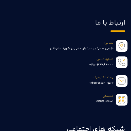
ارتباط با ما
نشانی:
قزوین - میدان سرداران-خیابان شهید سلیمانی
شماره تماس:
028-33892000
پست الکترونیک:
info@ostan-qz.ir
کدپستی:
3414613155
شبکه های اجتماعی