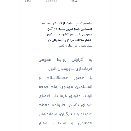
2992
1148352
1402
مراسم تجمع حمایت از کودکان مظلوم
فلسطین صبح امروز شنبه ۲۷ آبان
همزمان با سراسر کشور و با حضور
اقشار مختلف مردم و مسئولان در
شهرستان البرز برگزار شد.
به گزارش روابط عمومی
فرمانداری شهرستان البرز،
با حضور حجت‌الاسلام و
المسلمین مهدوی امام جمعه
الوند، غفوری فرماندار، اعضای
شورای تأمین، خانواده معظم
شهداء و ایثارگران، فرماندهان
انتظامی و امنیتی، اقشار