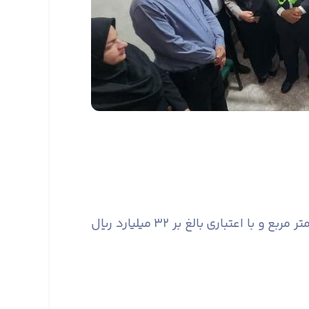
لازم به ذکر است؛ پروژه‌های جدول گذاری، آسفالت و روکش آسفالت محور اصلی روستا در ابعاد ۴۵۰۰ متر مربع و با اعتباری بالغ بر ۳۲ میلیارد ریال