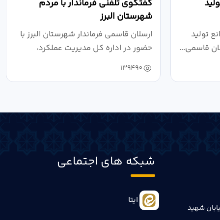
لید
گفتگوی تلفنی فرماندار با مردم
شهرستان البرز
ع تولید
ارسلان قاسمی فرماندار شهرستان البرز با
ان قاسمی...
حضور در اداره کل مدیریت عملکرد،
بازرسی...
139490
شبکه های اجتماعی
ایتا
ابان شهید