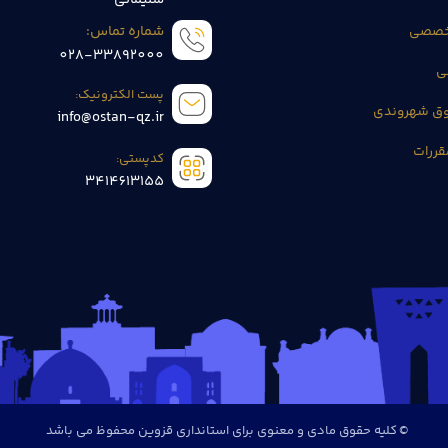
سلیمانی
تخصصی
شماره تماس:
028-33892000
ی
پست الکترونیک:
وق شهروندی
info@ostan-qz.ir
قررات
کدپستی:
3414613155
© کلیه حقوق مادی و معنوی برای استانداری قزوین محفوظ می باشد