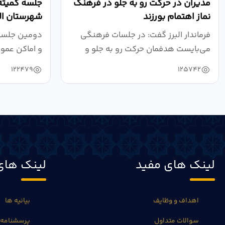
مدیران در حرکت رو به جلو در فرهنگ
جلسه کمیته
نماز اهتمام بورزند
شهرستان الب
فرماندار البرز گفت: در جلسات فرهنگی
دومین جلسه 
می‌بایست هدفمان حرکت رو به جلو و
و اماکن عمو
دستیابی...
۱۴۰۴ به...
122479
125742
لینک های مفید
لینک های
اهداف و وظایف
بیانیه ها
سوالات متداول
پرسشنامه 