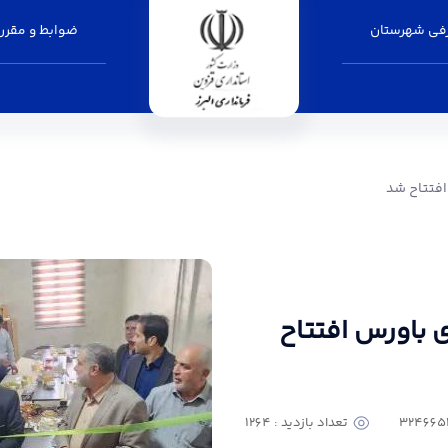
فی شهرستان
ضوابط و مقرر
رمانداری البرز
افتتاح شد
 باورس افتتاح
تعداد بازدید : 1264