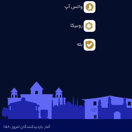
واتس آپ
روبیکا
بله
آمار بازدیدکنندگان امروز :
158