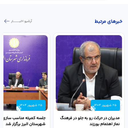
خبر‌های مرتبط
آرشیو اخبـــــــــــار
25 شهریور 1404
25 شهریور 1404
مدیران در حرکت رو به جلو در فرهنگ
جلسه کمیته مناسب سازی مع
نماز اهتمام بورزند
شهرستان البرز برگزار شد