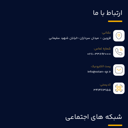
ارتباط با ما
نشانی:
قزوین - میدان سرداران-خیابان شهید سلیمانی
شماره تماس:
028-33892000
پست الکترونیک:
info@ostan-qz.ir
کدپستی:
3414613155
شبکه های اجتماعی