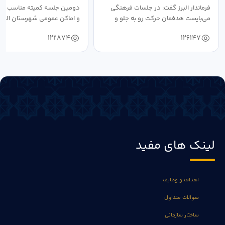
فرماندار البرز گفت: در جلسات فرهنگی
دومین جلسه کمیته مناسب ساز
می‌بایست هدفمان حرکت رو به جلو و
و اماکن عمومی شهرستان البرز
دستیابی...
۱۴۰۴ به...
122874
126147
لینک های مفید
اهداف و وظایف
سوالات متداول
ساختار سازمانی