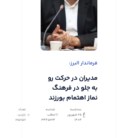
فرماندار البرز:
مدیران در حرکت رو
به جلو در فرهنگ
نماز اهتمام بورزند
سه‌شنبه
شناسه
تعداد
25 شهریور
مطلب:
بازدید :
125758
3445224
1404