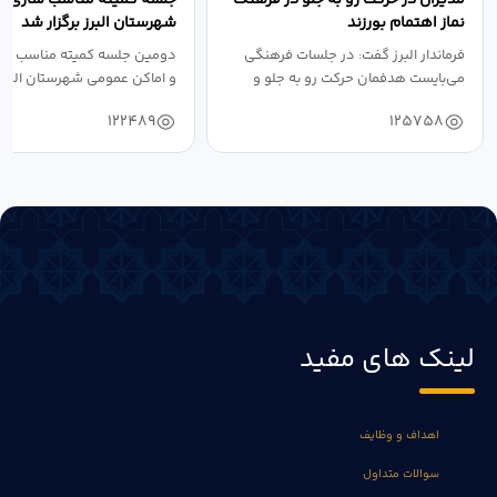
نماز اهتمام بورزند
شهرستان البرز برگزار شد
فرماندار البرز گفت: در جلسات فرهنگی
دومین جلسه کمیته مناسب ساز
می‌بایست هدفمان حرکت رو به جلو و
و اماکن عمومی شهرستان البرز
دستیابی...
۱۴۰۴ به...
122489
125758
لینک های مفید
اهداف و وظایف
سوالات متداول