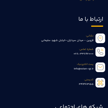
ارتباط با ما
نشانی:
قزوین - میدان سرداران-خیابان شهید سلیمانی
شماره تماس:
028-33892000
پست الکترونیک:
info@ostan-qz.ir
کدپستی:
3414613155
شبکه های اجتماعی