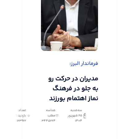
فرماندار البرز:
مدیران در حرکت رو
به جلو در فرهنگ
نماز اهتمام بورزند
سه‌شنبه
شناسه
تعداد
25 شهریور
مطلب:
بازدید :
123922
3445224
1404