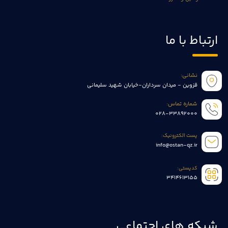
ارتباط با ما
نشانی:
قزوین - میدان سرداران-خیابان شهید سلیمانی
شماره تماس:
028-33892000
پست الکترونیک:
info@ostan-qz.ir
کدپستی:
3414613155
شبکه های اجتماعی