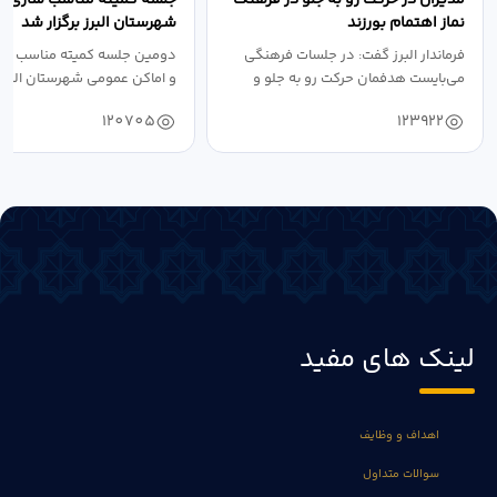
نماز اهتمام بورزند
شهرستان البرز برگزار شد
فرماندار البرز گفت: در جلسات فرهنگی
دومین جلسه کمیته مناسب ساز
می‌بایست هدفمان حرکت رو به جلو و
و اماکن عمومی شهرستان البرز
دستیابی...
۱۴۰۴ به...
120705
123922
لینک های مفید
اهداف و وظایف
سوالات متداول