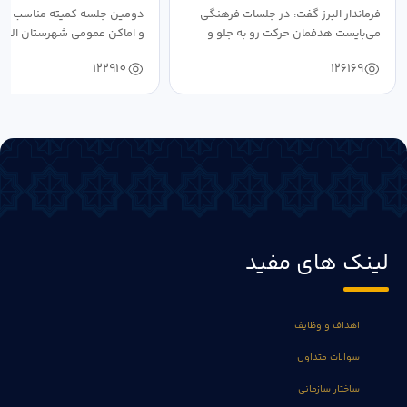
فرماندار البرز گفت: در جلسات فرهنگی
دومین جلسه کمیته مناسب ساز
می‌بایست هدفمان حرکت رو به جلو و
و اماکن عمومی شهرستان البرز
دستیابی...
۱۴۰۴ به...
122910
126169
لینک های مفید
اهداف و وظایف
سوالات متداول
ساختار سازمانی