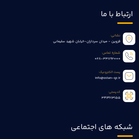
ارتباط با ما
نشانی:
قزوین - میدان سرداران-خیابان شهید سلیمانی
شماره تماس:
028-33892000
پست الکترونیک:
info@ostan-qz.ir
کدپستی:
3414613155
شبکه های اجتماعی