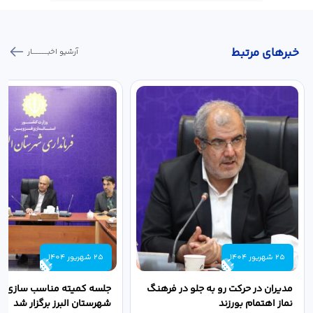
خبر‌های مرتبط
آرشیو اخبـــــــــــار
25 شهریور 1404
25 شهریور 1404
مدیران در حرکت رو به جلو در فرهنگ
جلسه کمیته مناسب سازی مع
نماز اهتمام بورزند
شهرستان البرز برگزار شد