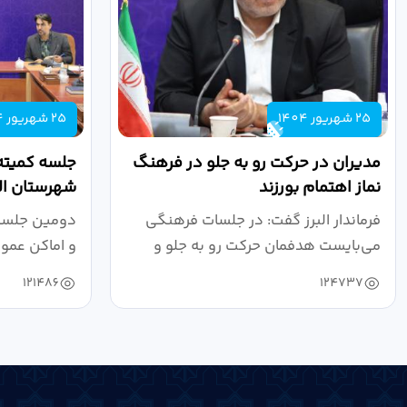
25 شهریور 1404
25 شهریور 1404
مدیران در حرکت رو به جلو در فرهنگ
جلسه کمیته
نماز اهتمام بورزند
شهرستان الب
فرماندار البرز گفت: در جلسات فرهنگی
دومین جلسه 
می‌بایست هدفمان حرکت رو به جلو و
و اماکن عمو
دستیابی...
۱۴۰۴ به...
121486
124737