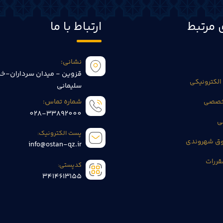
 مرتبط
ارتباط با ما
نشانی:
قزوین - میدان سرداران-خی
الکترونیکی
سلیمانی
تخصصی
شماره تماس:
028-33892000
ی
پست الکترونیک:
وق شهروندی
info@ostan-qz.ir
قررات
کدپستی:
3414613155