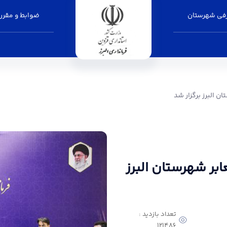
فی شهرستان
ضوابط و مقرر
ر شد - فرمانداری البرز
 البرز برگزار شد
ر شهرستان البرز
تعداد بازدید :
121486