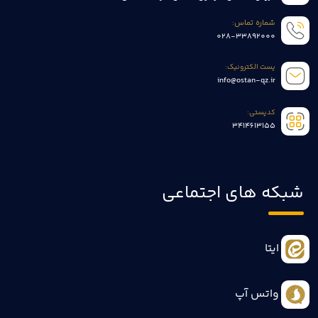
شماره تماس:
028-33892000
پست الکترونیک:
info@ostan-qz.ir
کدپستی:
3414613155
شبکه های اجتماعی
ایتا
واتس آپ