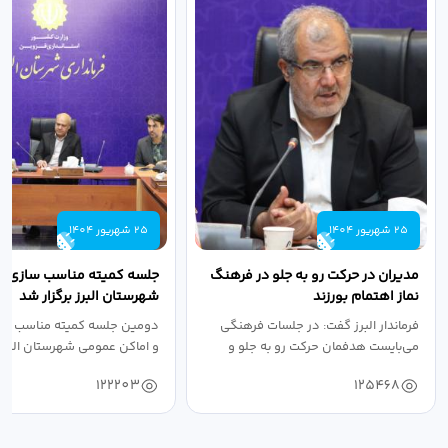
25 شهریور 1404
25 شهریور 1404
مدیران در حرکت رو به جلو در فرهنگ
جلسه کمیته مناسب سازی مع
نماز اهتمام بورزند
شهرستان البرز برگزار شد
فرماندار البرز گفت: در جلسات فرهنگی
دومین جلسه کمیته مناسب ساز
می‌بایست هدفمان حرکت رو به جلو و
و اماکن عمومی شهرستان البرز
دستیابی...
۱۴۰۴ به...
122203
125468