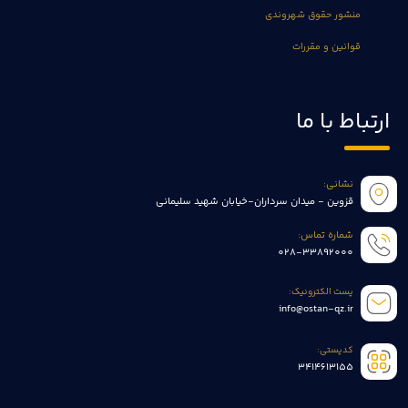
منشور حقوق شهروندی
قوانین و مقررات
ارتباط با ما
نشانی:
قزوین - میدان سرداران-خیابان شهید سلیمانی
شماره تماس:
028-33892000
پست الکترونیک:
info@ostan-qz.ir
کدپستی:
3414613155