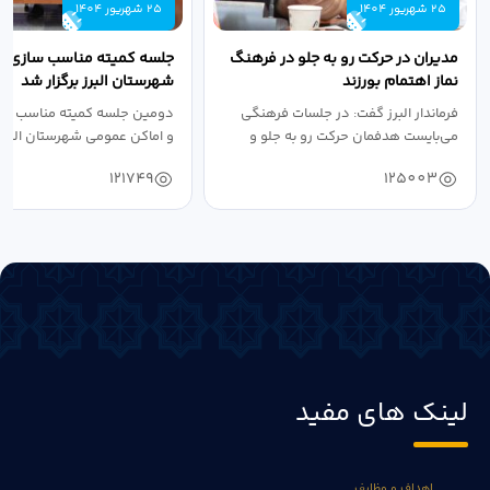
25 شهریور 1404
25 شهریور 1404
مدیران در حرکت رو به جلو در فرهنگ
جلسه کمیته مناسب سازی مع
نماز اهتمام بورزند
شهرستان البرز برگزار شد
فرماندار البرز گفت: در جلسات فرهنگی
دومین جلسه کمیته مناسب ساز
می‌بایست هدفمان حرکت رو به جلو و
و اماکن عمومی شهرستان البرز
دستیابی...
۱۴۰۴ به...
121749
125003
لینک های مفید
اهداف و وظایف