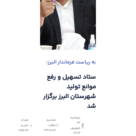
به ریاست فرماندار البرز؛
ستاد تسهیل و رفع
موانع تولید
شهرستان البرز برگزار
شد
دوشنبه
شناسه
تعداد
24
مطلب:
بازدید :
شهریور
125603
3417022
1404