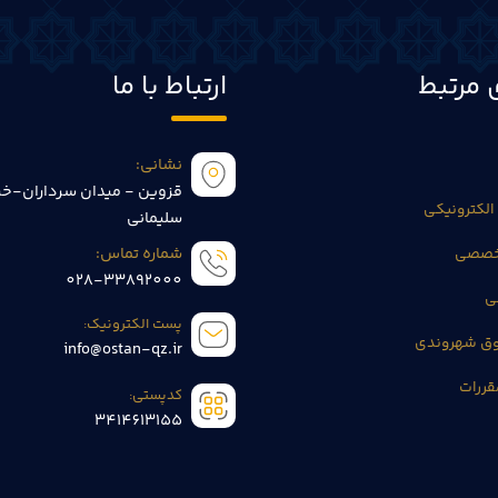
 مرتبط
ارتباط با ما
نشانی:
قزوین - میدان سرداران-خی
الکترونیکی
سلیمانی
تخصصی
شماره تماس:
028-33892000
ی
پست الکترونیک:
وق شهروندی
info@ostan-qz.ir
قررات
کدپستی:
3414613155