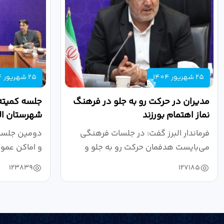
25 شهریور 1404
25 شهریور 1404
مدیران در حرکت رو به جلو در فرهنگ
جلسه کمیته
نماز اهتمام بورزند
شهرستان الب
فرماندار البرز گفت: در جلسات فرهنگی
دومین جلسه 
می‌بایست هدفمان حرکت رو به جلو و
و اماکن عمو
دستیابی...
۱۴۰۴ به...
123839
127185