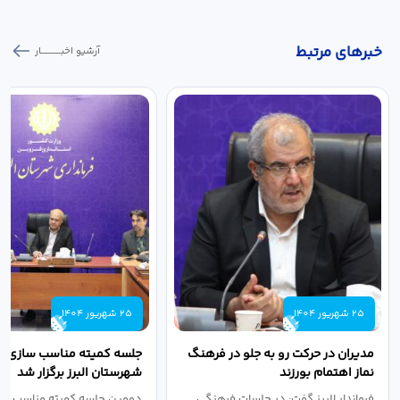
خبر‌های مرتبط
آرشیو اخبـــــــــــار
25 شهریور 1404
25 شهریور 1404
مدیران در حرکت رو به جلو در فرهنگ
جلسه کمیته مناسب سازی مع
نماز اهتمام بورزند
شهرستان البرز برگزار شد
فرماندار البرز گفت: در جلسات فرهنگی
دومین جلسه کمیته مناسب ساز