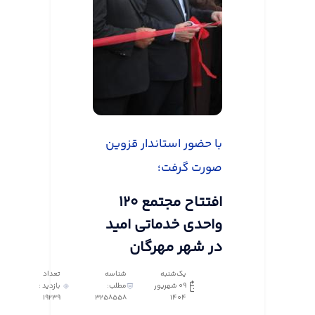
با حضور استاندار قزوین
صورت گرفت؛
افتتاح مجتمع ۱۲۰
واحدی خدماتی امید
در شهر مهرگان
یک‌شنبه
شناسه
تعداد
09 شهریور
مطلب:
بازدید :
19239
3258558
1404