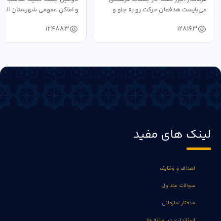
می‌بایست هدفمان حرکت رو به جلو و
و اماکن عمومی شهرستان البرز
دستیابی...
۱۴۰۴ به...
124883
128163
لینک های مفید
اهداف و وظایف
سوالات متداول
ساختار سازمانی
استانداری در رسانه ها