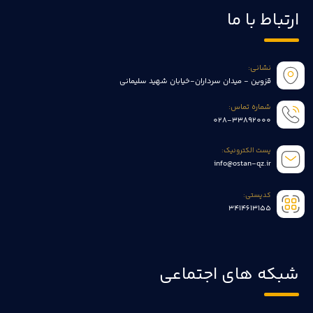
ارتباط با ما
نشانی:
قزوین - میدان سرداران-خیابان شهید سلیمانی
شماره تماس:
028-33892000
پست الکترونیک:
info@ostan-qz.ir
کدپستی:
3414613155
شبکه های اجتماعی