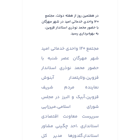
در هفتمین روز از هفته دولت، مجتمع
۱۲۰ واحدی خدماتی امید در شهر مهرگان
با حضور محمد نوذری استاندار قزوین،
به بهره‌برداری رسید.
مجتمع ۱۲۰ واحدی خدماتی امید
شهر مهرگان عصر شنبه با
حضور محمد نوذری استاندار
قزوین،ولایتمدار آبنوش
نماینده مردم شریف
قزوین،آبیک و البرز در مجلس
شورای اسلامی،میرزایی
سرپرست معاونت اقتصادی
استانداری ،احد چگینی مشاور
استاندار،گلدوزها مدیر کل