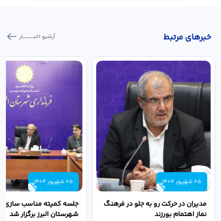
خبر‌های مرتبط
آرشیو اخبـــــــــــار
25 شهریور 1404
25 شهریور 1404
مدیران در حرکت رو به جلو در فرهنگ
جلسه کمیته مناسب سازی مع
نماز اهتمام بورزند
شهرستان البرز برگزار شد