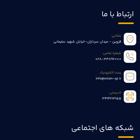
ارتباط با ما
نشانی:
قزوین - میدان سرداران-خیابان شهید سلیمانی
شماره تماس:
028-33892000
پست الکترونیک:
info@ostan-qz.ir
کدپستی:
3414613155
شبکه های اجتماعی