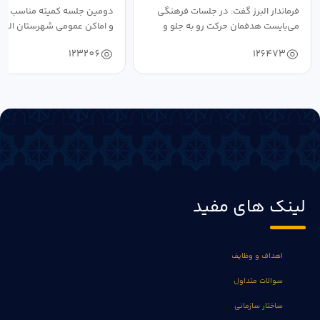
فرماندار البرز گفت: در جلسات فرهنگی
دومین جلسه کمیته مناسب ساز
می‌بایست هدفمان حرکت رو به جلو و
و اماکن عمومی شهرستان البرز
دستیابی...
۱۴۰۴ به...
123206
126473
لینک های مفید
اهداف و وظایف
سوالات متداول
ساختار سازمانی