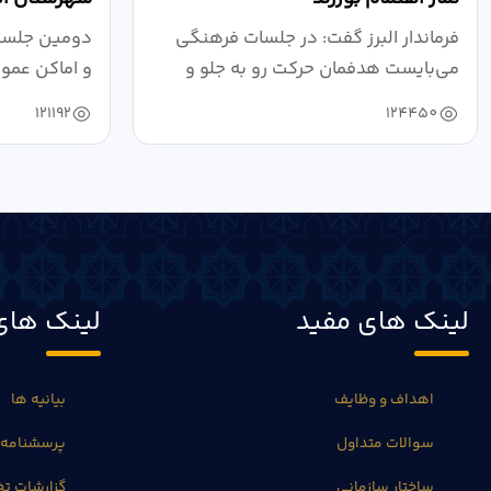
فرماندار البرز گفت: در جلسات فرهنگی
دومین جلسه 
می‌بایست هدفمان حرکت رو به جلو و
و اماکن عمو
دستیابی...
۱۴۰۴ به...
121192
124450
لینک های مفید
لینک های
اهداف و وظایف
بیانیه ها
سوالات متداول
پرسشنامه 
ساختار سازمانی
گزارشات 