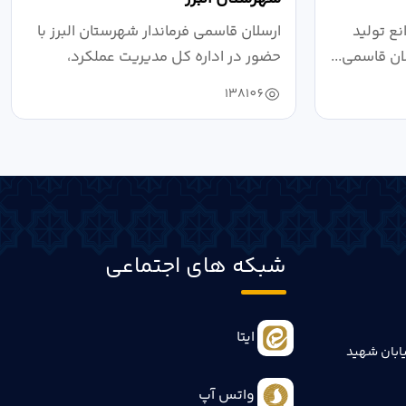
ع تولید
ارسلان قاسمی فرماندار شهرستان البرز با
ان قاسمی...
حضور در اداره کل مدیریت عملکرد،
بازرسی...
138106
شبکه های اجتماعی
ایتا
ابان شهید
واتس آپ