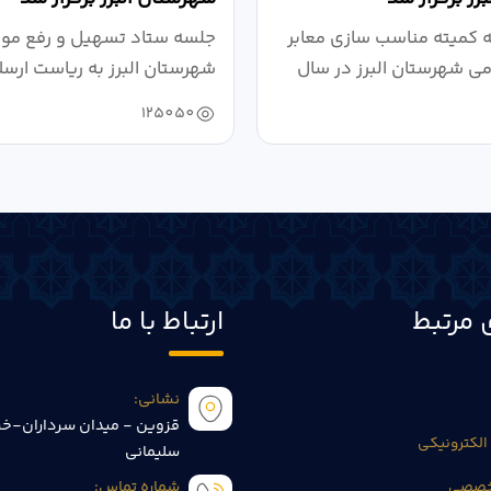
کمیته مناسب سازی معابر
جلسه ستاد تسهیل و رفع موان
می شهرستان البرز در سال
شهرستان البرز به ریاست ارسل
125050
 مرتبط
ارتباط با ما
نشانی:
قزوین - میدان سرداران-خی
الکترونیکی
سلیمانی
تخصصی
شماره تماس: