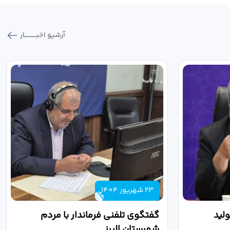
آرشیو اخبـــــــــــار
23 شهریور 1404
لید
گفتگوی تلفنی فرماندار با مردم
شهرستان البرز