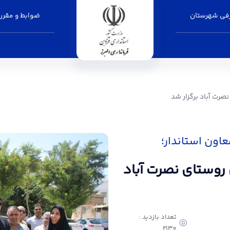
فی شهرستان
ضوابط و مقرر
زار شد - فرمانداری البرز
صرت آباد برگزار شد
اون استاندار؛
 روستای نصرت آباد
تعداد بازدید :
2130