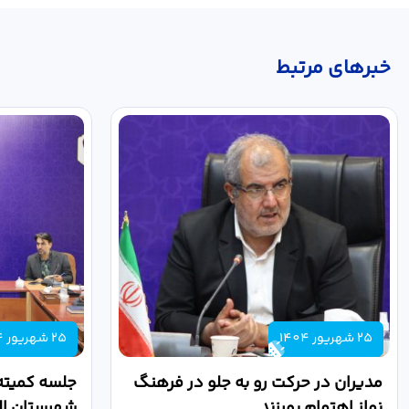
خبر‌های مرتبط
25 شهریور 1404
25 شهریور 1404
مدیران در حرکت رو به جلو در فرهنگ
جلسه کمیته
نماز اهتمام بورزند
شهرستان الب