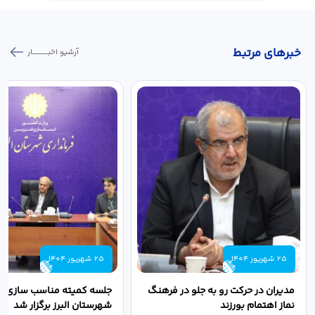
خبر‌های مرتبط
آرشیو اخبـــــــــــار
25 شهریور 1404
25 شهریور 1404
مدیران در حرکت رو به جلو در فرهنگ
جلسه کمیته مناسب سازی مع
نماز اهتمام بورزند
شهرستان البرز برگزار شد