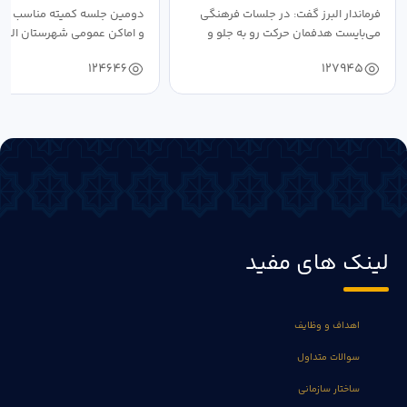
فرماندار البرز گفت: در جلسات فرهنگی
دومین جلسه کمیته مناسب ساز
می‌بایست هدفمان حرکت رو به جلو و
و اماکن عمومی شهرستان البرز
دستیابی...
۱۴۰۴ به...
124646
127945
لینک های مفید
اهداف و وظایف
سوالات متداول
ساختار سازمانی