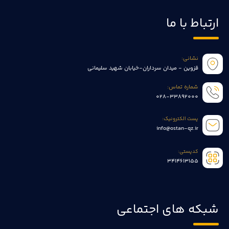
ارتباط با ما
نشانی:
قزوین - میدان سرداران-خیابان شهید سلیمانی
شماره تماس:
028-33892000
پست الکترونیک:
info@ostan-qz.ir
کدپستی:
3414613155
شبکه های اجتماعی