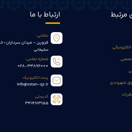
 مرتبط
ارتباط با ما
نشانی:
قزوین - میدان سرداران-خی
الکترونیکی
سلیمانی
تخصصی
شماره تماس:
028-33892000
ی
پست الکترونیک:
وق شهروندی
info@ostan-qz.ir
قررات
کدپستی:
3414613155