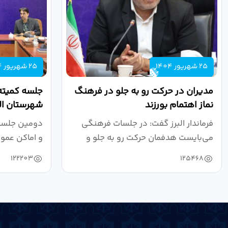
25 شهریور 1404
25 شهریور 1404
مدیران در حرکت رو به جلو در فرهنگ
جلسه کمیته
نماز اهتمام بورزند
شهرستان الب
فرماندار البرز گفت: در جلسات فرهنگی
دومین جلسه 
می‌بایست هدفمان حرکت رو به جلو و
و اماکن عمو
دستیابی...
۱۴۰۴ به...
122203
125468