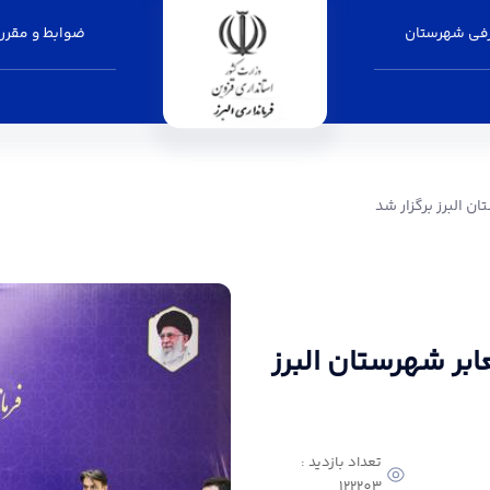
فی شهرستان
ضوابط و مقرر
ر شد - فرمانداری البرز
 البرز برگزار شد
ر شهرستان البرز
تعداد بازدید :
122203