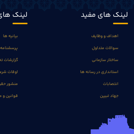
لینک های مفید
لینک های
اهداف و وظایف
بیانیه ها
سوالات متداول
پرسشنامه 
ساختار سازمانی
گزارشات 
استانداری در رسانه ها
اوقات شرع
انتصابات
منشور حق
جهاد تبیین
قوانین و م