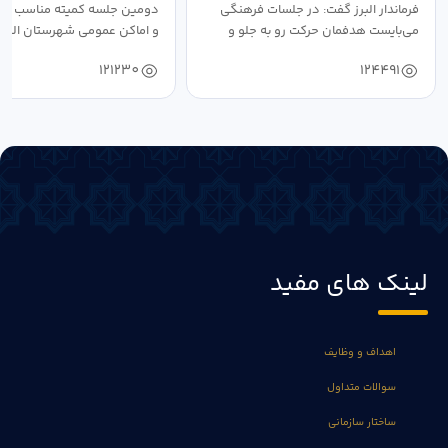
فرماندار البرز گفت: در جلسات فرهنگی
دومین جلسه کمیته مناسب ساز
می‌بایست هدفمان حرکت رو به جلو و
و اماکن عمومی شهرستان البرز
دستیابی...
۱۴۰۴ به...
121230
124491
لینک های مفید
اهداف و وظایف
سوالات متداول
ساختار سازمانی