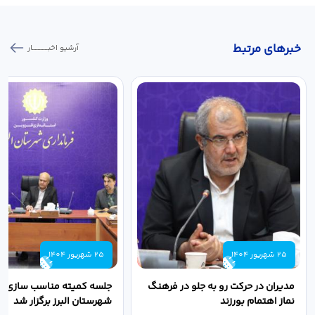
خبر‌های مرتبط
آرشیو اخبـــــــــــار
25 شهریور 1404
25 شهریور 1404
مدیران در حرکت رو به جلو در فرهنگ
جلسه کمیته مناسب سازی مع
نماز اهتمام بورزند
شهرستان البرز برگزار شد