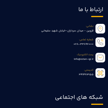
ارتباط با ما
نشانی:
قزوین - میدان سرداران-خیابان شهید سلیمانی
شماره تماس:
028-33892000
پست الکترونیک:
info@ostan-qz.ir
کدپستی:
3414613155
شبکه های اجتماعی