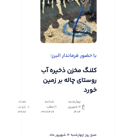
با حضور فرماندار البرز؛
کلنگ مخزن ذخیره آب
روستای چاله بر زمین
خورد
چهارشنبه
شناسه
تعداد
12 شهریور
مطلب:
بازدید :
13882
3288476
1404
صبح روز چهارشنبه ۱۲ شهریور ماه،