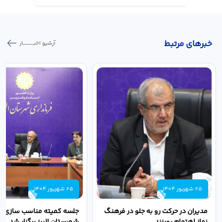
خبر‌های مرتبط
آرشیو اخبـــــــــــار
25 شهریور 1404
25 شهریور 1404
مدیران در حرکت رو به جلو در فرهنگ
جلسه کمیته مناسب سازی مع
نماز اهتمام بورزند
شهرستان البرز برگزار شد