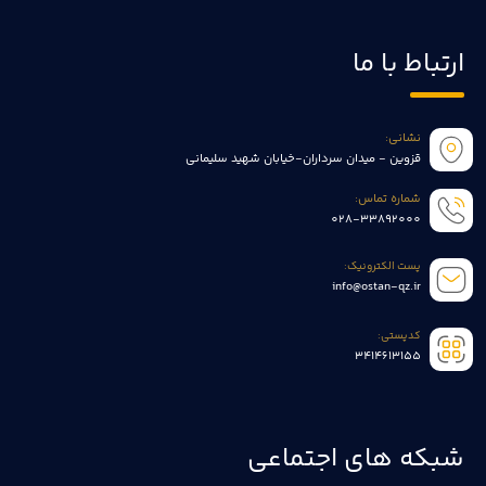
ارتباط با ما
نشانی:
قزوین - میدان سرداران-خیابان شهید سلیمانی
شماره تماس:
028-33892000
پست الکترونیک:
info@ostan-qz.ir
کدپستی:
3414613155
شبکه های اجتماعی