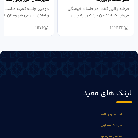
فرماندار البرز گفت: در جلسات فرهنگی
دومین جلسه کمیته مناسب ساز
می‌بایست هدفمان حرکت رو به جلو و
و اماکن عمومی شهرستان البرز
دستیابی...
۱۴۰۴ به...
121171
124422
لینک های مفید
اهداف و وظایف
سوالات متداول
ساختار سازمانی