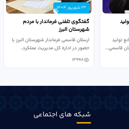
23 شهریور 1404
لید
گفتگوی تلفنی فرماندار با مردم
شهرستان البرز
ع تولید
ارسلان قاسمی فرماندار شهرستان البرز با
ان قاسمی...
حضور در اداره کل مدیریت عملکرد،
بازرسی...
139918
شبکه های اجتماعی