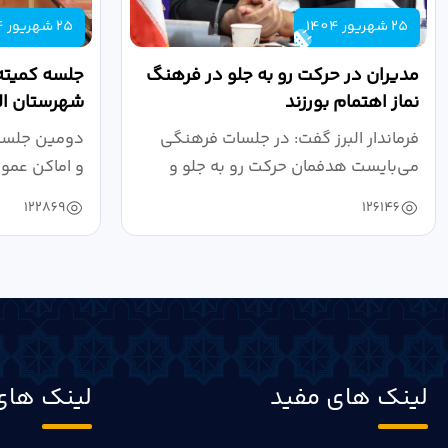
25 شهریور 1404
25 شهریور 1404
مدیران در حرکت رو به جلو در فرهنگ
جلسه کمیته
نماز اهتمام بورزند
شهرستان الب
فرماندار البرز گفت: در جلسات فرهنگی
دومین جلسه 
می‌بایست هدفمان حرکت رو به جلو و
و اماکن عمو
دستیابی...
۱۴۰۴ به...
122869
126146
لینک های مفید
لینک های