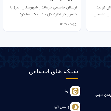
ع تولید
ارسلان قاسمی فرماندار شهرستان البرز با
ان قاسمی...
حضور در اداره کل مدیریت عملکرد،
بازرسی...
139775
شبکه های اجتماعی
ایتا
ابان شهید
واتس آپ