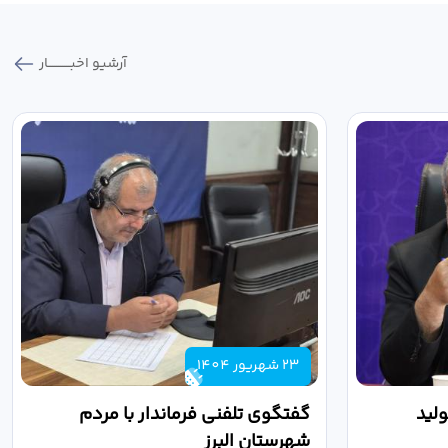
آرشیو اخبـــــــــــار
23 شهریور 1404
لید
گفتگوی تلفنی فرماندار با مردم
شهرستان البرز