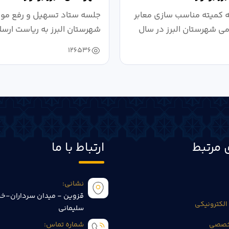
کمیته مناسب سازی معابر
جلسه ستاد تسهیل و رفع موان
می شهرستان البرز در سال
شهرستان البرز به ریاست ارسل
126536
 مرتبط
ارتباط با ما
نشانی:
قزوین - میدان سرداران-خی
الکترونیکی
سلیمانی
تخصصی
شماره تماس: