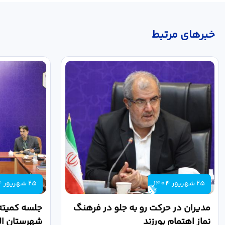
خبر‌های مرتبط
25 شهریور 1404
25 شهریور 1404
مدیران در حرکت رو به جلو در فرهنگ
جلسه کمیته
نماز اهتمام بورزند
شهرستان الب