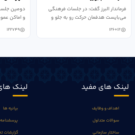
فرماندار البرز گفت: در جلسات فرهنگی
دومین جلسه 
می‌بایست هدفمان حرکت رو به جلو و
و اماکن عمو
دستیابی...
۱۴۰۴ به...
122749
126012
لینک های مفید
لینک های
اهداف و وظایف
بیانیه ها
سوالات متداول
پرسشنامه 
ساختار سازمانی
گزارشات 