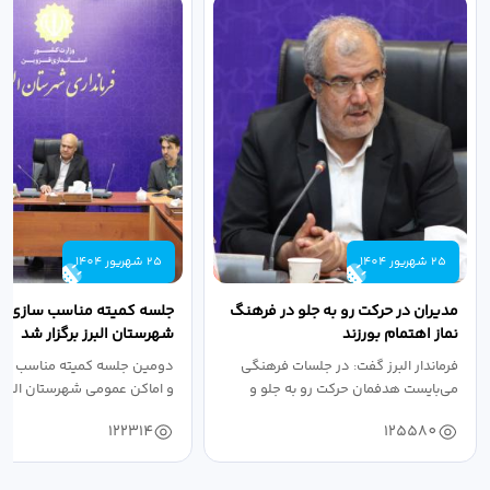
25 شهریور 1404
25 شهریور 1404
مدیران در حرکت رو به جلو در فرهنگ
جلسه کمیته مناسب سازی مع
نماز اهتمام بورزند
شهرستان البرز برگزار شد
فرماندار البرز گفت: در جلسات فرهنگی
دومین جلسه کمیته مناسب ساز
می‌بایست هدفمان حرکت رو به جلو و
و اماکن عمومی شهرستان البرز
دستیابی...
۱۴۰۴ به...
122314
125580