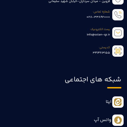
قزوین - میدان سرداران-خیابان شهید سلیمانی
شماره تماس:
028-33892000
پست الکترونیک:
info@ostan-qz.ir
کدپستی:
3414613155
شبکه های اجتماعی
ایتا
واتس آپ