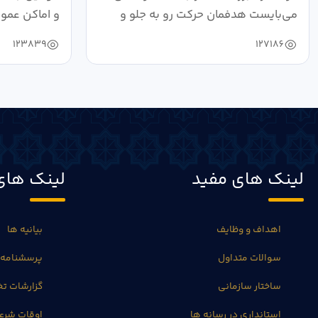
می‌بایست هدفمان حرکت رو به جلو و
و اماکن عمو
دستیابی...
۱۴۰۴ به...
123839
127186
لینک های مفید
لینک های
اهداف و وظایف
بیانیه ها
سوالات متداول
پرسشنامه 
ساختار سازمانی
گزارشات 
استانداری در رسانه ها
اوقات شرع