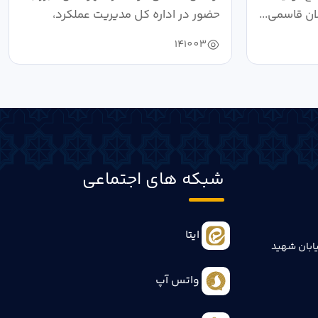
ان قاسمی...
حضور در اداره کل مدیریت عملکرد،
بازرسی...
141003
شبکه های اجتماعی
ایتا
ابان شهید
واتس آپ