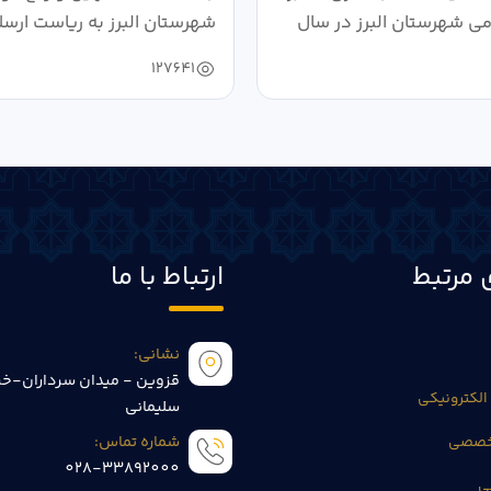
می شهرستان البرز در سال
شهرستان البرز به ریاست ارسل
127641
 مرتبط
ارتباط با ما
نشانی:
قزوین - میدان سرداران-خی
الکترونیکی
سلیمانی
تخصصی
شماره تماس:
028-33892000
ی