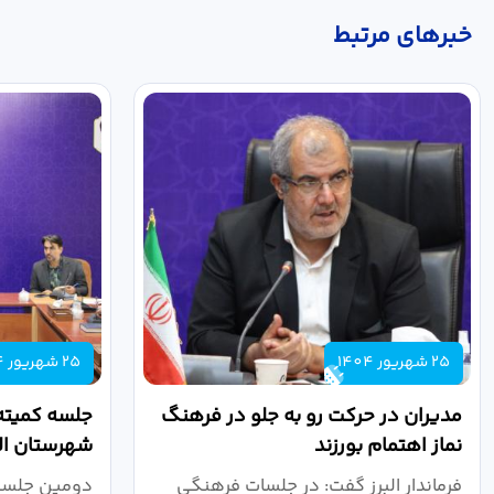
خبر‌های مرتبط
25 شهریور 1404
25 شهریور 1404
مدیران در حرکت رو به جلو در فرهنگ
جلسه کمیته
نماز اهتمام بورزند
شهرستان الب
فرماندار البرز گفت: در جلسات فرهنگی
دومین جلسه 