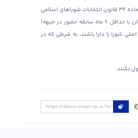
شورای شهرهای بالای بیست هزار نفر جمعیت؛ اصل و تصویر گواهی پذیرش استعفای مقامات موضوع ماده ۳۲ قانون انتخابات شوراهای اسلامی
شهر و روستا؛ اصل و تصویر مدرک معتبر ایثارگری (جانبازان، آزادگان، همسر و فرزندان شهدا و رزمندگان با حداقل ۶ ماه سابقه حضور در جبهه)
صلی شورا را دارا باشند، به شرطی که در
ول نکنند.