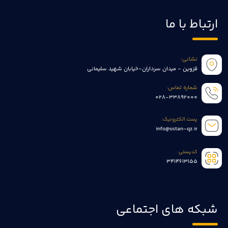
ارتباط با ما
نشانی:
قزوین - میدان سرداران-خیابان شهید سلیمانی
شماره تماس:
028-33892000
پست الکترونیک:
info@ostan-qz.ir
کدپستی:
3414613155
شبکه های اجتماعی