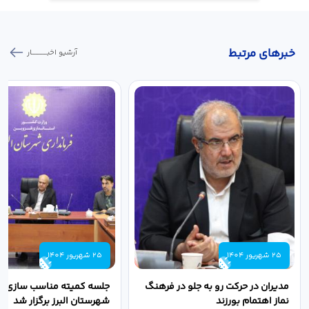
خبر‌های مرتبط
آرشیو اخبـــــــــــار
25 شهریور 1404
25 شهریور 1404
مدیران در حرکت رو به جلو در فرهنگ
جلسه کمیته مناسب سازی مع
نماز اهتمام بورزند
شهرستان البرز برگزار شد