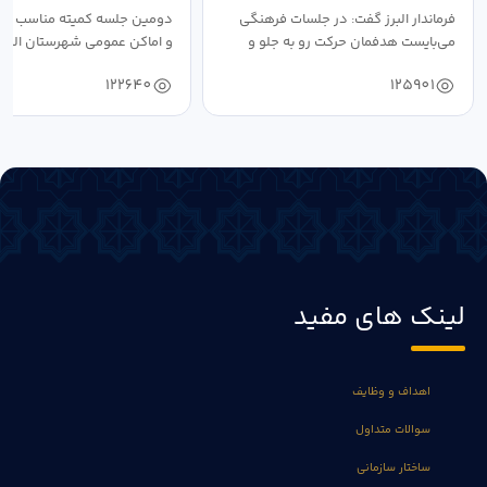
فرماندار البرز گفت: در جلسات فرهنگی
دومین جلسه کمیته مناسب ساز
می‌بایست هدفمان حرکت رو به جلو و
و اماکن عمومی شهرستان البرز
دستیابی...
۱۴۰۴ به...
122640
125901
لینک های مفید
اهداف و وظایف
سوالات متداول
ساختار سازمانی