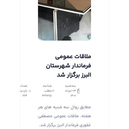
ملاقات عمومی
فرماندار شهرستان
البرز برگزار شد
سه‌شنبه
شناسه
تعداد
03 خرداد
مطلب:
بازدید :
224
326351
1401
مطابق روال سه شنبه های هر
هفته، ملاقات عمومی مصطفی
غفوری فرماندار البرز برگزار شد.