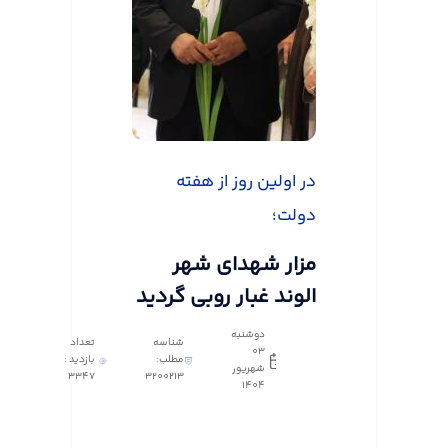
در اولین روز از هفته
دولت؛
مزار شهدای شهر
الوند غبار روبی گردید
دوشنبه
شناسه
تعداد
03
مطلب:
بازدید :
شهریور
3347
3200213
1404