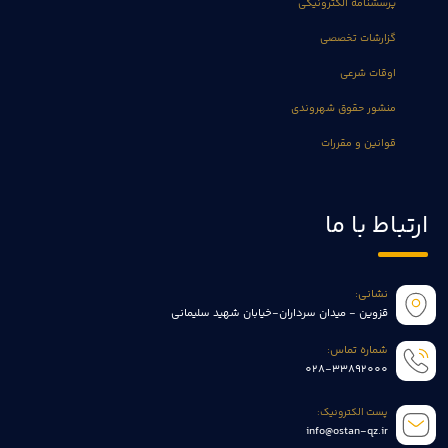
پرسشنامه الکترونیکی
گزارشات تخصصی
اوقات شرعی
منشور حقوق شهروندی
قوانین و مقررات
ارتباط با ما
نشانی:
قزوین - میدان سرداران-خیابان شهید سلیمانی
شماره تماس:
028-33892000
پست الکترونیک:
info@ostan-qz.ir