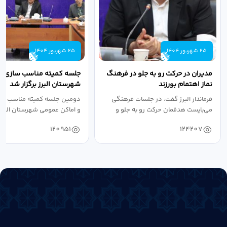
25 شهریور 1404
25 شهریور 1404
مدیران در حرکت رو به جلو در فرهنگ
جلسه کمیته مناسب سازی مع
نماز اهتمام بورزند
شهرستان البرز برگزار شد
فرماندار البرز گفت: در جلسات فرهنگی
دومین جلسه کمیته مناسب ساز
می‌بایست هدفمان حرکت رو به جلو و
و اماکن عمومی شهرستان البرز
دستیابی...
۱۴۰۴ به...
120951
124207