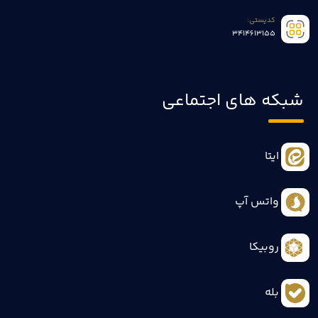
کدپستی:
3414613155
شبکه های اجتماعی
ایتا
واتس آپ
روبیکا
بله