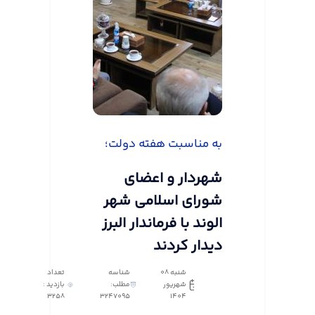
به مناسبت هفته دولت؛
شهردار و اعضای
شورای اسلامی شهر
الوند با فرماندار البرز
دیدار کردند
شنبه 08
شناسه
تعداد
شهریور
مطلب:
بازدید :
3258
3247095
1404