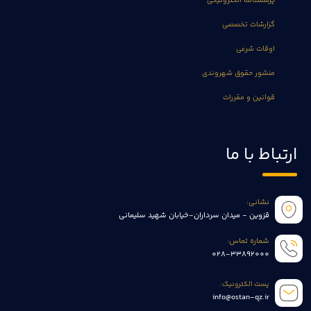
پرسشنامه الکترونیکی
گزارشات تخصصی
اوقات شرعی
منشور حقوق شهروندی
قوانین و مقررات
ارتباط با ما
نشانی:
قزوین - میدان سرداران-خیابان شهید سلیمانی
شماره تماس:
028-33892000
پست الکترونیک:
info@ostan-qz.ir