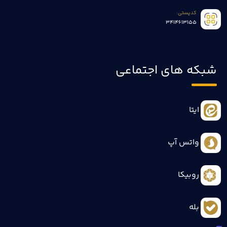
کدپستی:
3414613155
شبکه های اجتماعی
ایتا
واتس آپ
روبیکا
بله