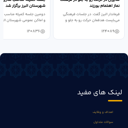
نماز اهتمام بورزند
شهرستان البرز برگزار شد
فرماندار البرز گفت: در جلسات فرهنگی
دومین جلسه کمیته مناسب ساز
می‌بایست هدفمان حرکت رو به جلو و
و اماکن عمومی شهرستان البرز
دستیابی...
۱۴۰۴ به...
120836
124089
لینک های مفید
اهداف و وظایف
سوالات متداول