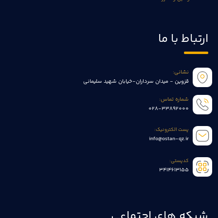
ارتباط با ما
نشانی:
قزوین - میدان سرداران-خیابان شهید سلیمانی
شماره تماس:
028-33892000
پست الکترونیک:
info@ostan-qz.ir
کدپستی:
3414613155
شبکه های اجتماعی