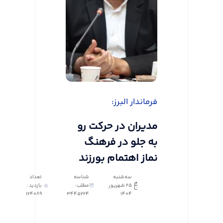
فرماندار البرز:
مدیران در حرکت رو
به جلو در فرهنگ
نماز اهتمام بورزند
سه‌شنبه
شناسه
تعداد
25 شهریور
مطلب:
بازدید :
124089
3445224
1404