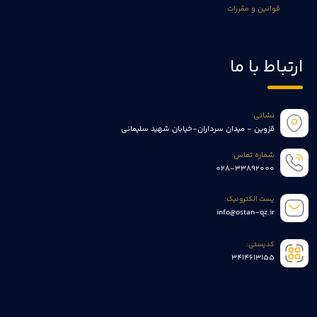
قوانین و مقررات
ارتباط با ما
نشانی:
قزوین - میدان سرداران-خیابان شهید سلیمانی
شماره تماس:
028-33892000
پست الکترونیک:
info@ostan-qz.ir
کدپستی:
3414613155