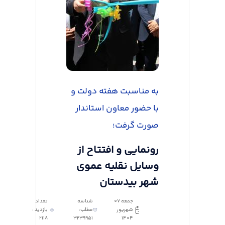
به مناسبت هفته دولت و
با حضور معاون استاندار
صورت گرفت؛
رونمایی و افتتاح از
وسایل نقلیه عموی
شهر بیدستان
جمعه 07
شناسه
تعداد
شهریور
مطلب:
بازدید :
2118
3239951
1404