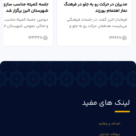
مدیران در حرکت رو به جلو در فرهنگ
جلسه کمیته مناسب سازی مع
نماز اهتمام بورزند
شهرستان البرز برگزار شد
فرماندار البرز گفت: در جلسات فرهنگی
دومین جلسه کمیته مناسب ساز
می‌بایست هدفمان حرکت رو به جلو و
و اماکن عمومی شهرستان البرز
دستیابی...
۱۴۰۴ به...
123328
126628
لینک های مفید
اهداف و وظایف
سوالات متداول