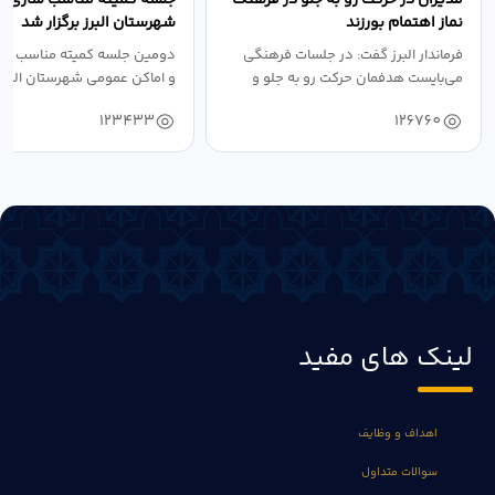
نماز اهتمام بورزند
شهرستان البرز برگزار شد
فرماندار البرز گفت: در جلسات فرهنگی
دومین جلسه کمیته مناسب ساز
می‌بایست هدفمان حرکت رو به جلو و
و اماکن عمومی شهرستان البرز
دستیابی...
۱۴۰۴ به...
123433
126760
لینک های مفید
اهداف و وظایف
سوالات متداول