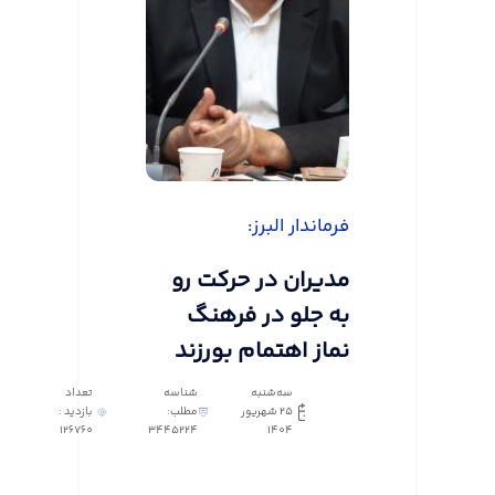
فرماندار البرز:
مدیران در حرکت رو
به جلو در فرهنگ
نماز اهتمام بورزند
سه‌شنبه
شناسه
تعداد
25 شهریور
مطلب:
بازدید :
126760
3445224
1404