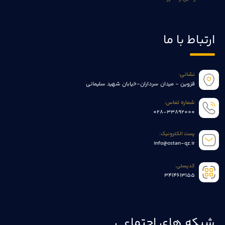
ارتباط با ما
نشانی:
قزوین - میدان سرداران-خیابان شهید سلیمانی
شماره تماس:
028-33892000
پست الکترونیک:
info@ostan-qz.ir
کدپستی:
3414613155
شبکه های اجتماعی