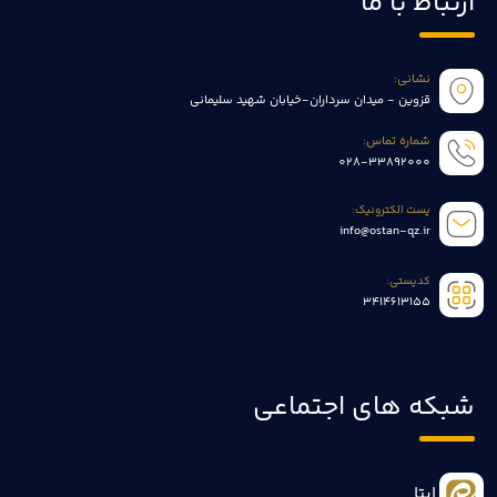
ارتباط با ما
نشانی:
قزوین - میدان سرداران-خیابان شهید سلیمانی
شماره تماس:
028-33892000
پست الکترونیک:
info@ostan-qz.ir
کدپستی:
3414613155
شبکه های اجتماعی
ایتا