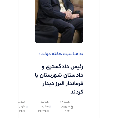
به مناسبت هفته دولت؛
رئیس دادگستری و
دادستان شهرستان با
فرماندار البرز دیدار
کردند
شنبه 08
شناسه
تعداد
شهریور
مطلب:
بازدید :
3281
3247591
1404